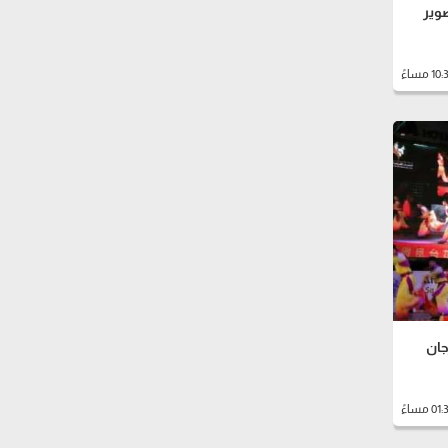
وير
جان