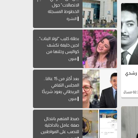
الاتصالات" حول
الخطوط المسجلة
بأسماء مواطنين دون
النشرة
علمهم
بطلة كليب "لولا البنات"..
لجين خليفة تكشف
كواليس رحلتها من
الطب للتمثيل
فنون
ة رشدي
بعد أكثر من 15 عامًا..
المجلس الثقافي
البريطاني يعود شريكًا
لمهرجان القاهرة للمسرح
فنون
التجريبي
ضبط المتهم بانتحال
صفة عامل بالداخلية
للنصب على المواطنين