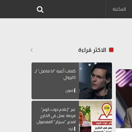
المكتبة
الاكثر قراءة
كلمات أغنية "انا فاضل" لــ
كايروكي
فنون
عبر "إعلام دوت كوم"..
فرصة عمل في الخارج
لمدير "سيزلر" المفصول
ترند