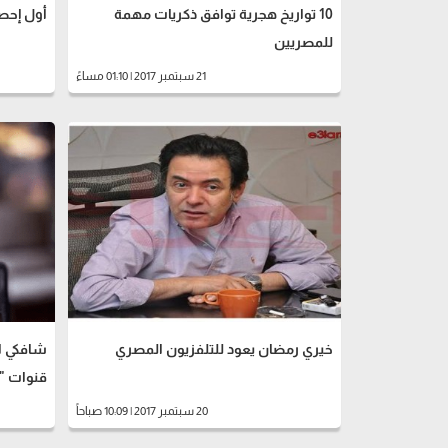
10 تواريخ هجرية توافق ذكريات مهمة
أول إحصا
للمصريين
21 سبتمبر 2017 | 01:10 مساءً
خيري رمضان يعود للتلفزيون المصري
شافكي ال
قنوات "ا
20 سبتمبر 2017 | 10:09 صباحاً