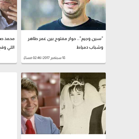
"سين وجيم".. حوار مفتوح بين عمر طاهر
محمد صبح
وشباب دمياط
اللي وقع 
18 سبتمبر 2017 | 02:46 مساءً