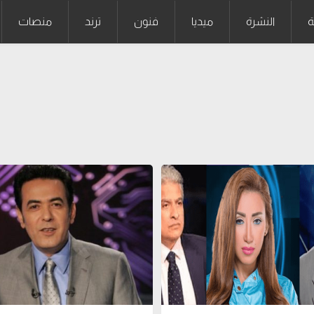
ة
النشرة
ميديا
فنون
ترند
منصات