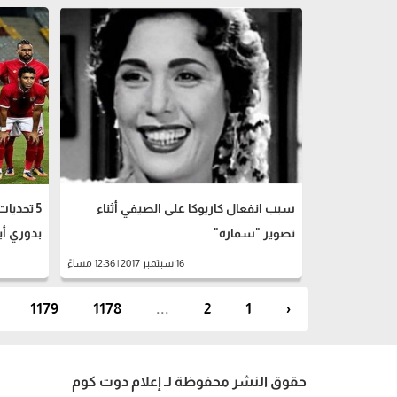
سبب انفعال كاريوكا على الصيفي أثناء
5 تحديا
تصوير "سمارة"
بدوري أب
16 سبتمبر 2017 | 12:36 مساءً
1179
1178
...
2
1
‹
حقوق النشر محفوظة لـ إعلام دوت كوم