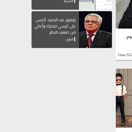
النشرة
توفيق عبد الحميد: أجلس
على كرسي متحرك وأعاني
من ضعف النظر
نة الجامعية مش 5 نجوم..
فنون