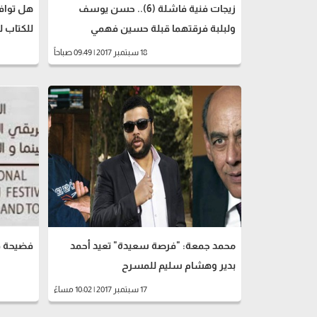
زيجات فنية فاشلة (6).. حسن يوسف
هل تواف
ولبلبة فرقتهما قبلة حسين فهمي
للكتاب 
18 سبتمبر 2017 | 09:49 صباحاً
محمد جمعة: "فرصة سعيدة" تعيد أحمد
فضيحة ف
بدير وهشام سليم للمسرح
17 سبتمبر 2017 | 10:02 مساءً