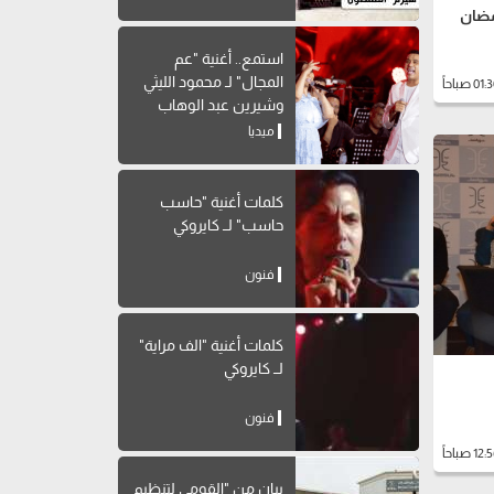
مضان
استمع.. أغنية "عم
المجال" لـ محمود الليثي
وشيرين عبد الوهاب
ميديا
كلمات أغنية "حاسب
حاسب" لــ كايروكي
فنون
كلمات أغنية "الف مراية"
لــ كايروكي
فنون
بيان من "القومي لتنظيم