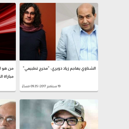
الشناوي يهاجم زياد دويري: "مخرج تطبيعي"
من هو ال
مباراة ال
19 سبتمبر 2017 | 09:35 مساءً