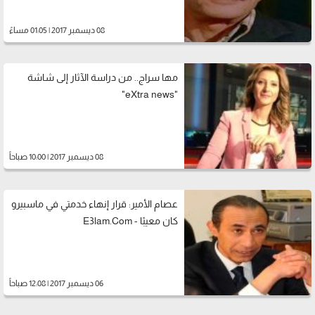
08 ديسمبر 2017 | 01:05 مساءً
مها سراج.. من دراسة الآثار إلى شاشة
"eXtra news"
08 ديسمبر 2017 | 10:00 صباحاً
عصام الأمير: قرار إنهاء خدمتي في ماسبيرو
كان معيبًا - E3lam.Com
06 ديسمبر 2017 | 12:08 صباحاً