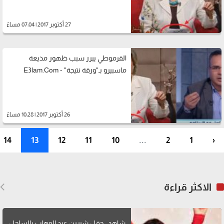
27 أكتوبر 2017 | 07:04 مساءً
القرموطي يبرر سبب ظهور مذيعة
ماسبيرو بـ"ورقة نتيجة" - E3lam.Com
26 أكتوبر 2017 | 10:28 مساءً
14
13
12
11
10
...
2
1
‹
الاكثر قراءة
شاهد.. حفل شيرين عبد الوهاب بالساحل