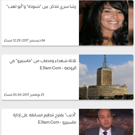
رشا سري تتذكر: بين "شنودة" و"أبو لهب"
04 ديسمبر 2017 | 12:29 مساءً
ثلاثة شهداء ومصاب من "ماسبيرو" في
الروضة - E3lam.Com
25 نوفمبر 2017 | 03:34 مساءً
"أديب" يقترح تنظيم مسابقة على إدارة
ماسبيرو - E3lam.Com