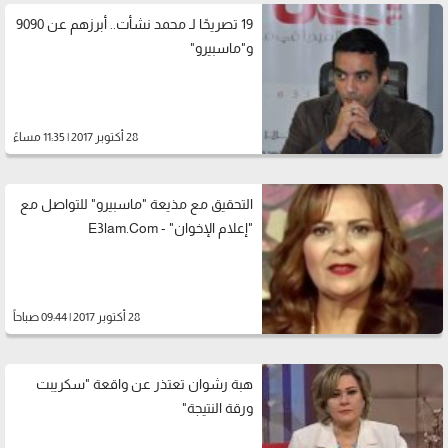
19 تصريحًا لـ محمد نشأت.. أبرزهم عن 9090
و"ماسبيرو"
28 أكتوبر 2017 | 11:35 مساءً
التحقيق مع مذيعة "ماسبيرو" للتواصل مع
"إعلام الإخوان" - E3lam.Com
28 أكتوبر 2017 | 09:44 صباحاً
هبة رشوان تعتذر عن واقعة "سكريبت
ورقة النتيجة"