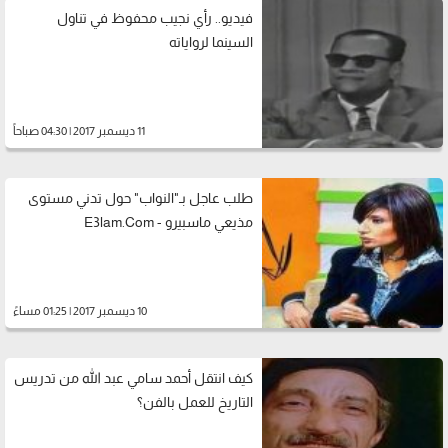
فيديو.. رأي نجيب محفوظ في تناول
السينما لرواياته
11 ديسمبر 2017 | 04:30 صباحاً
طلب عاجل بـ"النواب" حول تدني مستوى
مذيعي ماسبيرو - E3lam.Com
10 ديسمبر 2017 | 01:25 مساءً
كيف انتقل أحمد سامي عبد الله من تدريس
التاريخ للعمل بالفن؟