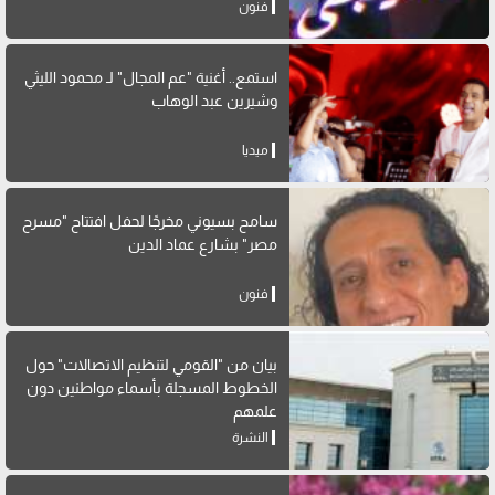
فنون
استمع.. أغنية "عم المجال" لـ محمود الليثي
وشيرين عبد الوهاب
ميديا
سامح بسيوني مخرجًا لحفل افتتاح "مسرح
مصر" بشارع عماد الدين
فنون
بيان من "القومي لتنظيم الاتصالات" حول
الخطوط المسجلة بأسماء مواطنين دون
علمهم
النشرة