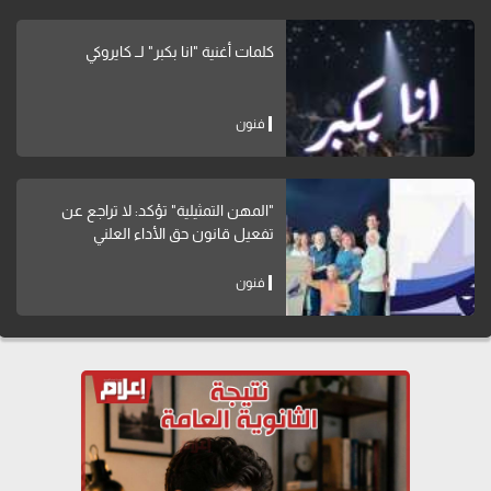
كلمات أغنية "انا بكبر" لــ كايروكي
فنون
"المهن التمثيلية" تؤكد: لا تراجع عن
تفعيل قانون حق الأداء العلني
فنون