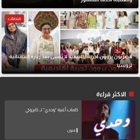
منصات
مصريون يروون تجربة أكاديمية لا تُنسى بعد زيارة استثنائية
لروسيا
الاكثر قراءة
كلمات أغنية "وحدي" لــ كايروكي
فنون