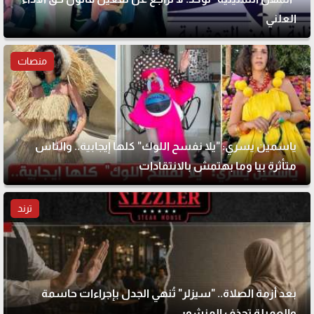
العلني
منصات
ياسمين يسري: "يلا نفسح اللوك" كلها إيجابية.. والناس
متأثرة بيا وما بهتمش بالانتقادات
ترند
بعد أزمة الصلاة.. "سيزلر" تُنهي الجدل بإجراءات حاسمة
والعميلة تحذف المنشور