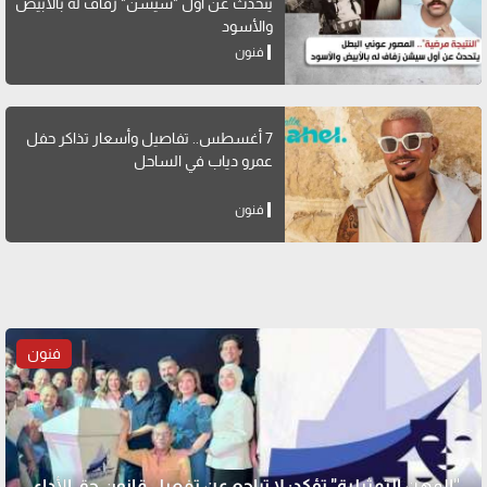
يتحدث عن أول "سيشن" زفاف له بالأبيض
والأسود
فنون
7 أغسطس.. تفاصيل وأسعار تذاكر حفل
عمرو دياب في الساحل
فنون
فنون
"المهن التمثيلية" تؤكد: لا تراجع عن تفعيل قانون حق الأداء