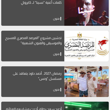
كلمات أغنية "نسينا" لــ كايروكي
فنون
تدشين مشروع "المرصد المصري للمسرح
والموسيقى والفنون الشعبية"
فنون
رمضان 2027.. أحمد داود يتعاقد على
مسلسل "ونس"
فنون
أحمد سعد يطلق أحدث مشاريعه الغنائية