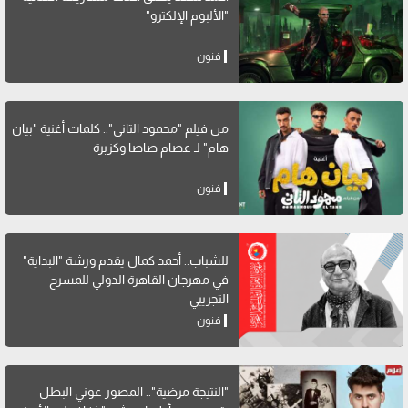
"الألبوم الإلكترو"
فنون
من فيلم "محمود التاني".. كلمات أغنية "بيان
هام" لـ عصام صاصا وكزبرة
فنون
للشباب.. أحمد كمال يقدم ورشة "البداية"
في مهرجان القاهرة الدولي للمسرح
التجريبي
فنون
"النتيجة مرضية".. المصور عوني البطل