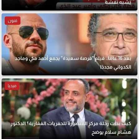
يشبه نفسه
فنون
بعد 16 عامًا.. فيلم "فرصة سعيدة" يجمع أحمد مكي وماجد
الكدواني مجددًا
ميديا
كيف بدأت رحلة مركز المنصورة للحفريات الفقارية؟ الدكتور
هشام سلام يوضح