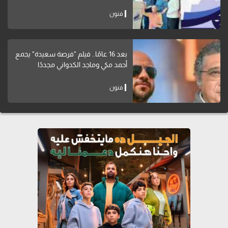
فنون
بعد 16 عامًا.. فيلم "فرصة سعيدة" يجمع
أحمد مكي وماجد الكدواني مجددًا
فنون