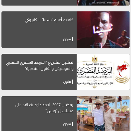
كلمات أغنية "نسينا" لــ كايروكي
فنون
تدشين مشروع "المرصد المصري للمسرح
والموسيقى والفنون الشعبية"
فنون
رمضان 2027.. أحمد داود يتعاقد على
مسلسل "ونس"
فنون