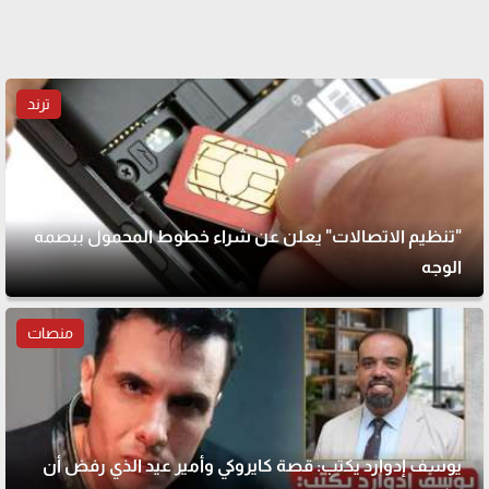
ترند
"تنظيم الاتصالات" يعلن عن شراء خطوط المحمول ببصمة
الوجه
منصات
يوسف إدوارد يكتب: قصة كايروكي وأمير عيد الذي رفض أن