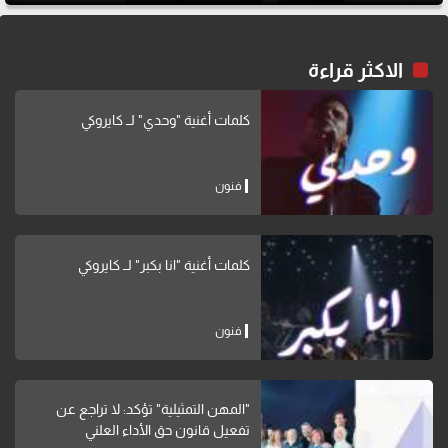
الاكثر قراءة
كلمات أغنية "وحدي" لــ كايروكي
فنون
كلمات أغنية "انا بكبر" لــ كايروكي
فنون
"المهن التمثيلية" تؤكد: لا تراجع عن
تفعيل قانون حق الأداء العلني