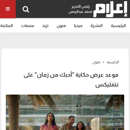
رئيس التحرير
محمد عبدالرحمن
الرئيسية
النشرة
ميديا
فنون
ترند
منصات
المكتبة
الرئيسية
فنون
موعد عرض حكاية "أحبك من زمان" على
نتفليكس