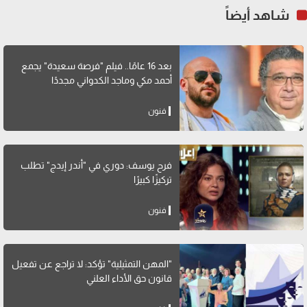
شاهد أيضاً
بعد 16 عامًا.. فيلم "فرصة سعيدة" يجمع
أحمد مكي وماجد الكدواني مجددًا
فنون
فرح يوسف: دوري في "أندر إيدج" تطلب
تركيزًا كبيرًا
فنون
"المهن التمثيلية" تؤكد: لا تراجع عن تفعيل
قانون حق الأداء العلني