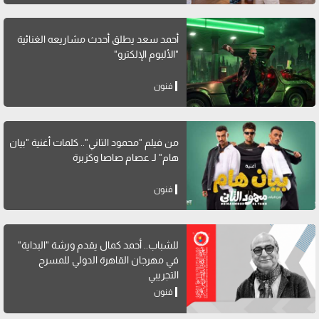
أحمد سعد يطلق أحدث مشاريعه الغنائية
"الألبوم الإلكترو"
فنون
من فيلم "محمود التاني".. كلمات أغنية "بيان
هام" لـ عصام صاصا وكزبرة
فنون
للشباب.. أحمد كمال يقدم ورشة "البداية"
في مهرجان القاهرة الدولي للمسرح
التجريبي
فنون