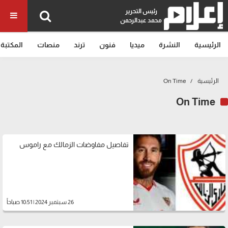
رئيس التحرير
محمد عبدالرحمن
الرئيسية
النشرة
ميديا
فنون
ترند
منصات
المكتبة
الرئيسية
On Time
On Time
تفاصيل مفاوضات الزمالك مع راموس
26 سبتمبر 2024 | 10:51 صباحاً