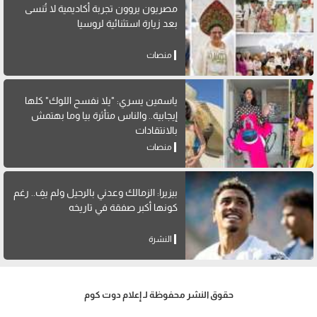
مصريون يروون تجربة أكاديمية لا تُنسى
بعد زيارة استثنائية لروسيا
منصات
ياسمين يسري: "يلا نفسح اللوك" كلها
إيجابية.. والناس متأثرة بيا وما بهتمش
بالانتقادات
منصات
بيزيرا: الزمالك وعدني بالرحيل ولم يفِ.. رغم
كونها أكبر صفقة في تاريخه
النشرة
حقوق النشر محفوظة لـ إعلام دوت كوم