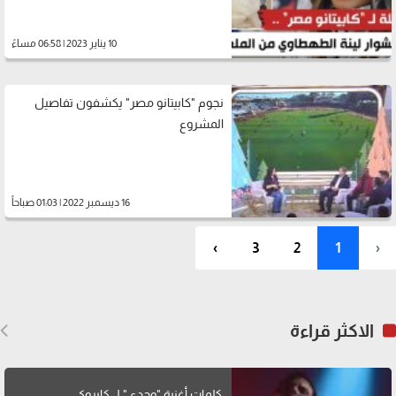
10 يناير 2023 | 06:58 مساءً
نجوم "كابيتانو مصر" يكشفون تفاصيل
المشروع
16 ديسمبر 2022 | 01:03 صباحاً
›
3
2
1
‹
الاكثر قراءة
كلمات أغنية "وحدي" لــ كايروكي