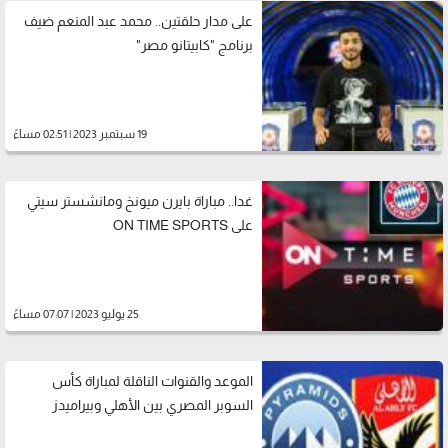
على مدار حلقتين.. محمد عبد المنعم ضيف
برنامج "كابيتانو مصر"
19 سبتمبر 2023 | 02:51 مساءً
غدا.. مباراة بايرن ميونخ ومانشستر سيتي
على ON TIME SPORTS
25 يوليو 2023 | 07:07 مساءً
الموعد والقنوات الناقلة لمباراة كأس
السوبر المصري بين الأهلي وبيراميدز