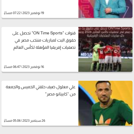
19 نوفمبر 2023 | 07:22 مساءً
قنوات "ON Time Sports" تحصل على
حقوق البث لمباريات منتخب مصر في
تصفيات إفريقيا المؤهلة لكأس العالم
16 نوفمبر 2023 | 06:47 مساءً
علي معلول ضيف حلقتي الخميس والجمعة
من "كابيتانو مصر"
26 سبتمبر 2023 | 05:06 مساءً