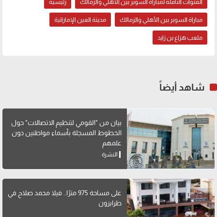
القنوات الناقلة لمباراة السوبر بين الأهلي والزمالك
رئيسية
مباراة السوبر بين الأهلي والزمالك
مدينة العين الإماراتية
ملعب هزاع بن زايد
شاهد أيضاً
بيان من "القومي لتنظيم الاتصالات" حول
الخطوط المسجلة بأسماء مواطنين دون
علمهم
النشرة
على مساحة 975 مترًا.. فيلا محمد صلاح في
طرابزون