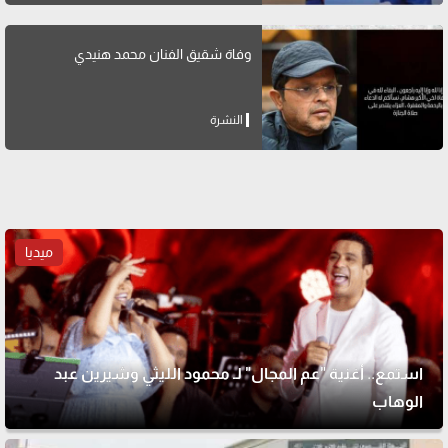
وفاة شقيق الفنان محمد هنيدي
النشرة
ميديا
استمع.. أغنية "عم المجال" لـ محمود الليثي وشيرين عبد
الوهاب