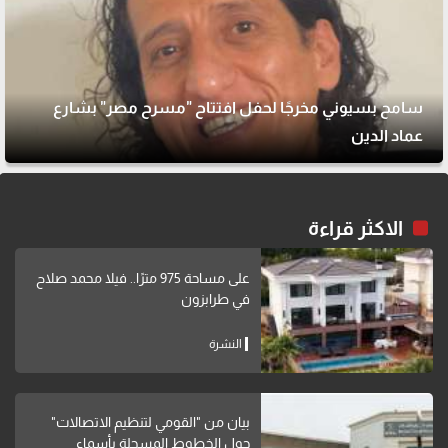
سامح بسيوني مخرجًا لحفل افتتاح "مسرح مصر" بشارع
عماد الدين
الاكثر قراءة
على مساحة 975 مترًا.. فيلا محمد صلاح
في طرابزون
النشرة
بيان من "القومي لتنظيم الاتصالات"
حول الخطوط المسجلة بأسماء