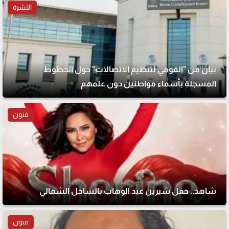
النشرة
بيان من "القومي لتنظيم الاتصالات" حول الخطوط
المسجلة بأسماء مواطنين دون علمهم
فنون
شاهد.. حفل شيرين عبد الوهاب بالساحل الشمالي
فنون