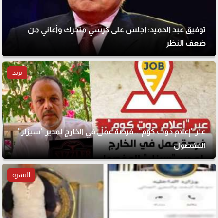
توفيق عبد الحميد: أجلس على كرسي متحرك وأعاني من
ضعف النظر
ترند
عبر "إعلام دوت كوم".. فرصة عمل في الخارج لمدير "سيزلر"
المفصول
النشرة