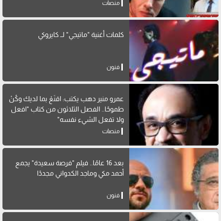
منصات
كلمات أغنية "ماتيجي" لــ كايروكي
فنون
عمرو منير دهب يكتب: اقنَعْ بما لديك وكُنْ
طموحًا.. الفصل الثلاثون من كتاب "افعل
ولا تفعل الشيء نفسه"
منصات
بعد 16 عامًا.. فيلم "فرصة سعيدة" يجمع
أحمد مكي وماجد الكدواني مجددًا
فنون