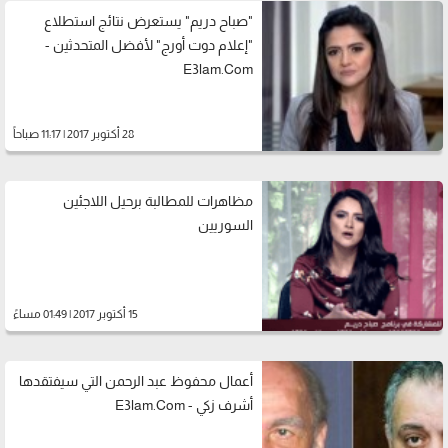
"صباح دريم" يستعرض نتائج استطلاع
"إعلام دوت أورج" لأفضل المتحدثين -
E3lam.Com
28 أكتوبر 2017 | 11:17 صباحاً
مظاهرات للمطالبة برحيل اللاجئين
السوريين
15 أكتوبر 2017 | 01:49 مساءً
أعمال محفوظ عبد الرحمن التي سيفتقدها
أشرف زكي - E3lam.Com