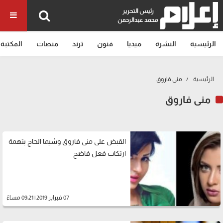
رئيس التحرير
محمد عبدالرحمن
الرئيسية
النشرة
ميديا
فنون
ترند
منصات
المكتبة
الرئيسية
منى فاروق
منى فاروق
القبض على منى فاروق وشيما الحاج بتهمة
ارتكاب فعل فاضح
07 فبراير 2019 | 09:21 مساءً