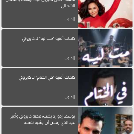
الشمالي
فنون
كلمات أغنية "مت ليه" لــ كايروكي
فنون
كلمات أغنية "في الختام" لــ كايروكي
فنون
يوسف إدوارد يكتب: قصة كايروكي وأمير
عيد الذي رفض أن يشبه نفسه