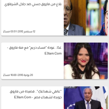
بلاغ من فاروق حسني ضد جلال الشرقاوي
12 سبتمبر 2018 | 03:51 مساءً
غدًا.. عودة "مساء دريم" مع منة فاروق -
E3lam.Com
20 يونية 2018 | 10:08 مساءً
"عانقي شهداءكِ".. قصيدة من فاروق
جويدة لشهداء مصر - E3lam.Com