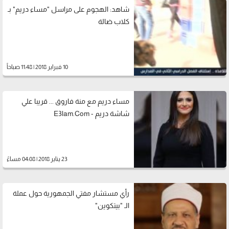
شاهد: الهجوم على مراسل "مساء دريم" بـ
كلاب ضالة
10 فبراير 2018 | 11:48 صباحاً
مساء دريم مع منة فاروق ... قريبا علي
شاشة دريم - E3lam.Com
23 يناير 2018 | 04:08 مساءً
رأي مستشار مفتي الجمهورية حول عملة
الـ "بيتكوين"