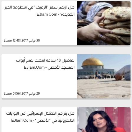
هل ارتفع سعر "الرغيف" في منظومة الخبز
الجديدة؟ - E3lam.Com
30 يوليو 2017 | 12:48 مساءً
تفاصيل 48 ساعة انتهت بفتح أبواب
المسجد الأقصى - E3lam.Com
29 يوليو 2017 | 01:56 مساءً
هل يتراجع الاحتلال الإسرائيلي عن البوابات
الالكترونية في "الأقصى" - E3lam.Com