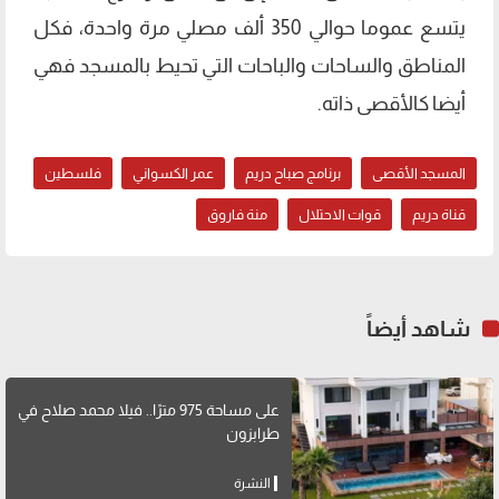
يتسع عموما حوالي 350 ألف مصلي مرة واحدة، فكل
المناطق والساحات والباحات التي تحيط بالمسجد فهي
أيضا كالأقصى ذاته.
المسجد الأقصى
برنامج صباح دريم
عمر الكسواني
فلسطين
قناة دريم
قوات الاحتلال
منة فاروق
شاهد أيضاً
على مساحة 975 مترًا.. فيلا محمد صلاح في
طرابزون
النشرة