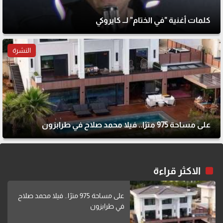
كلمات أغنية "في الختام" لــ كايروكي
النشرة
على مساحة 975 مترًا.. فيلا محمد صلاح في طرابزون
الاكثر قراءة
على مساحة 975 مترًا.. فيلا محمد صلاح
في طرابزون