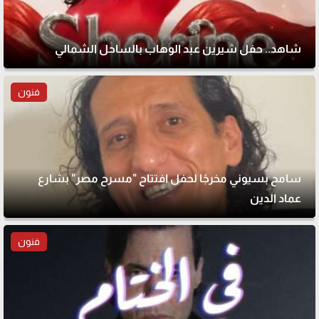
شاهد.. حفل شيرين عبد الوهاب بالساحل الشمالي
فنون
سامح بسيوني مخرجًا لحفل افتتاح "مسرح مصر" بشارع
عماد الدين
فنون