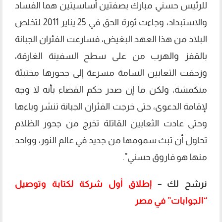
للرئيس حسني مبارك بصفتين أساسيتين هما الفساد
والاستبداد، وجاءت ثورة الحق في 25 يناير 2011 لتخلص
البلاد من هذا العهد البغيض، فسارعت الفئران الجبانة
بالقفز والهرب من على سطح السفينة الغارقة،
وزحفت الثعابين السامة مسرعة إلى جحورها مختبئة
منكمشة، ولكن ما إن صدر حكم القضاء بأنه لا وجه
لإقامة الدعوى، حتى خرجت الفئران الجبانة تنشر وباءها
وحتى عادت الثعابين القاتلة تخرج من جحور الظلام
تحاول أن تبث سمومها من جديد في عالم النور، وواحد
منها هو فاروق حسني”.
نرشح لك –
إطلاق أول شركة لكتابة وتوصيل
“الجوابات” في مصر