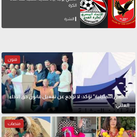
الكرة
النشرة
فنون
"المهن التمثيلية" تؤكد: لا تراجع عن تفعيل قانون حق الأداء
العلني
منصات