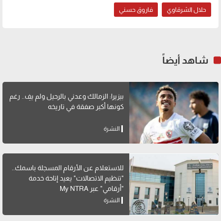
حلال الشرقاوي
فاروق حسني
شاهد أيضاً
بيزيرا: الزمالك وعدني بالرحيل ولم يفِ.. رغم
كونها أكبر صفقة في تاريخه
النشرة
للاستعلام عن الأرقام المسجلة باسمك..
"تنظيم الاتصالات" يعيد إتاحة خدمة
"أرقامي" عبر My NTRA
النشرة