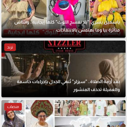
ياسمين يسري: "يلا نفسح اللوك" كلها إيجابية.. والناس
متأثرة بيا وما بهتمش بالانتقادات
ترند
بعد أزمة الصلاة.. "سيزلر" تُنهي الجدل بإجراءات حاسمة
والعميلة تحذف المنشور
منصات