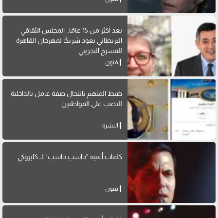
بعد أكثر من 15 عامًا.. المجلس الثقافي
البريطاني يعود شريكًا لمهرجان القاهرة
للمسرح التجريبي
فنون
ضبط المتهم بانتحال صفة عامل بالداخلية
للنصب على المواطنين
النشرة
كلمات أغنية "حاسب حاسب" لــ كايروكي
فنون