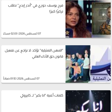
فرح يوسف: دوري في "أندر إيدج" تطلب
تركيزًا كبيرًا
07 اغسطس 2026 | 02:03 مساءً
"المهن التمثيلية" تؤكد: لا تراجع عن تفعيل
قانون حق الأداء العلني
07 اغسطس 2026 | 01:18 صباحاً
كلمات أغنية "انا بكبر" لــ كايروكي