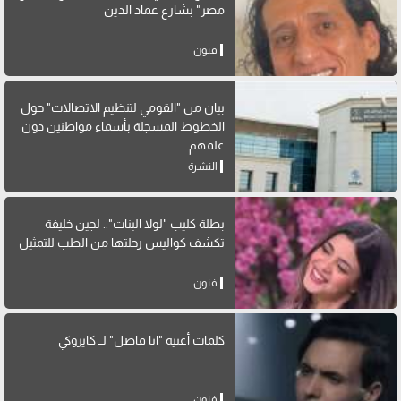
مصر" بشارع عماد الدين
فنون
بيان من "القومي لتنظيم الاتصالات" حول
الخطوط المسجلة بأسماء مواطنين دون
علمهم
النشرة
بطلة كليب "لولا البنات".. لجين خليفة
تكشف كواليس رحلتها من الطب للتمثيل
فنون
كلمات أغنية "انا فاضل" لــ كايروكي
فنون