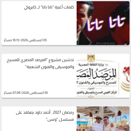
كلمات أغنية "تاتا تاتا" لــ كايروكي
05 اغسطس 2026 | 10:13 مساءً
تدشين مشروع "المرصد المصري للمسرح
والموسيقى والفنون الشعبية"
05 اغسطس 2026 | 07:09 مساءً
رمضان 2027.. أحمد داود يتعاقد على
مسلسل "ونس"