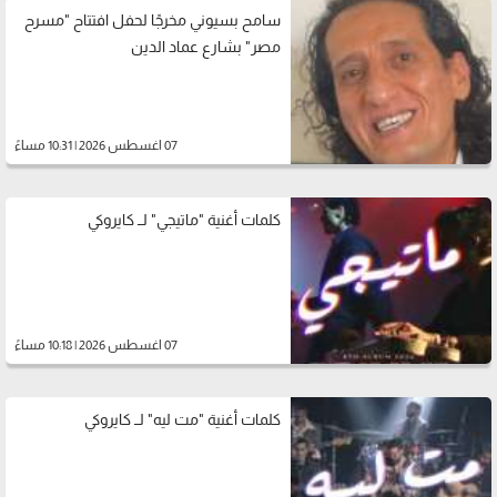
سامح بسيوني مخرجًا لحفل افتتاح "مسرح
مصر" بشارع عماد الدين
07 اغسطس 2026 | 10:31 مساءً
كلمات أغنية "ماتيجي" لــ كايروكي
07 اغسطس 2026 | 10:18 مساءً
كلمات أغنية "مت ليه" لــ كايروكي