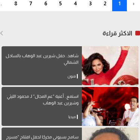
..
8
7
6
5
4
3
2
1
‹
الاكثر قراءة
شاهد.. حفل شيرين عبد الوهاب بالساحل
الشمالي
فنون
استمع.. أغنية "عم المجال" لـ محمود الليثي
وشيرين عبد الوهاب
ميديا
سامح بسيوني مخرجًا لحفل افتتاح "مسرح