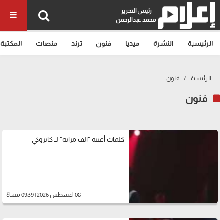
رئيس التحرير
محمد عبدالرحمن
الرئيسية
النشرة
ميديا
فنون
ترند
منصات
المكتبة
الرئيسية
فنون
فنون
كلمات أغنية "الف مراية" لــ كايروكي
08 اغسطس 2026 | 09:39 مساءً