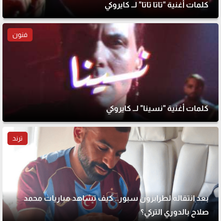
كلمات أغنية "تاتا تاتا" لــ كايروكي
فنون
كلمات أغنية "نسينا" لــ كايروكي
ترند
بعد انتقاله لطرابزون سبور.. كيف تشاهد مباريات محمد
صلاح بالدوري التركي؟