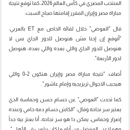
المنتخب المصري في كأس العالم 2026، كما توقع نتيجة
مباراة مصر وإيران المقرر إقامتها صباح السبت.
قال "العوضي" خلال لقائه الخاص مع ET بالعربي:
"أتوقع إن إحنا مش هنوصل للدور الجاي بس لا
هنوصل للدور الجاي واللي بعده واللي بعده، هنوصل
لدور الأربعة".
أضاف: "نتيجة مباراة مصر وإيران هتكون 2-0 واللي
هيجيب الاجوال تريزيجيه وإمام عاشور".
كما تحدث "العوضي" عن حسام حسن وحماسه الذي
يعتبر سر نجاحه وقال: "الكابتن حسام دمه حامي وعنده
إصرار وحماس، يمكن دا هو سر نجاحه، أنا بعتز بيه جداً
وهو لاعبي المفضل من أيام ما كان بيلعب في الأهلي".