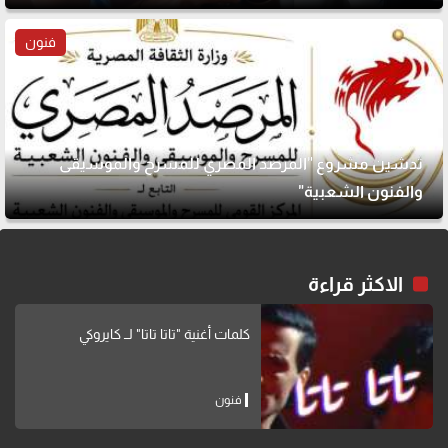
فنون
تدشين مشروع "المرصد المصري للمسرح والموسيقى
والفنون الشعبية"
الاكثر قراءة
كلمات أغنية "تاتا تاتا" لــ كايروكي
فنون