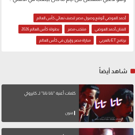
أحمد العوضي أتوقع وصول مصر لنصف نهائي كأس العالم
الفنان أحمد العوضي
منتخب مصر
بطولة كأس العالم 2026
برنامج ET بالعربي
مباراة مصر وإيران في كأس العالم
شاهد أيضاً
كلمات أغنية "تاتا تاتا" لــ كايروكي
فنون