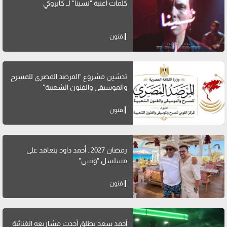
كلمات أغنية "نسينا" لــ كايروكي
فنون
تدشين مشروع "المرصد المصري للمسرح
والموسيقى والفنون الشعبية"
فنون
رمضان 2027.. أحمد داود يتعاقد على
مسلسل "ونس"
فنون
أحمد سعد يطلق أحدث مشاريعه الغنائية