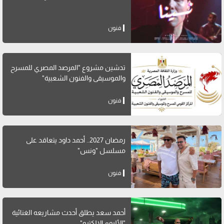
فنون
تدشين مشروع "المرصد المصري للمسرح
والموسيقى والفنون الشعبية"
فنون
رمضان 2027.. أحمد داود يتعاقد على
مسلسل "ونس"
فنون
أحمد سعد يطلق أحدث مشاريعه الغنائية
"الألبوم الإلكترو"