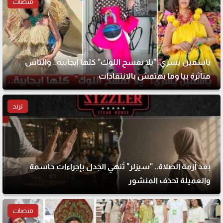
منصات
ياسمين يسري: "يلا نفسح اللوك" كلها إيجابية.. والناس
متأثرة بيا وما بهتمش بالانتقادات
ترند
بعد أزمة الصلاة.. "سيزلر" تُنهي الجدل بإجراءات حاسمة
والعميلة تحذف المنشور
منصات