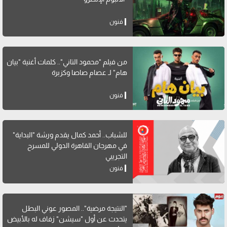
فنون
من فيلم "محمود التاني".. كلمات أغنية "بيان
هام" لـ عصام صاصا وكزبرة
فنون
للشباب.. أحمد كمال يقدم ورشة "البداية"
في مهرجان القاهرة الدولي للمسرح
التجريبي
فنون
"النتيجة مرضية".. المصور عوني البطل
يتحدث عن أول "سيشن" زفاف له بالأبيض