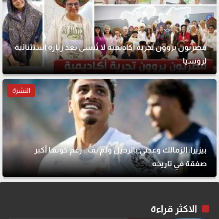
مصريون يروون تجربة أكاديمية لا تُنسى بعد زيارة استثنائية
لروسيا
النشرة
بيزيرا: الزمالك وعدني بالرحيل ولم يفِ.. رغم كونها أكبر
صفقة في تاريخه
الاكثر قراءة