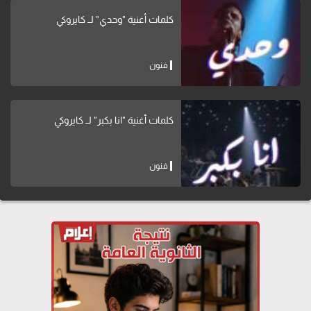
كلمات أغنية "وحدي" لــ كايروكي
فنون
كلمات أغنية "انا بكبر" لــ كايروكي
فنون