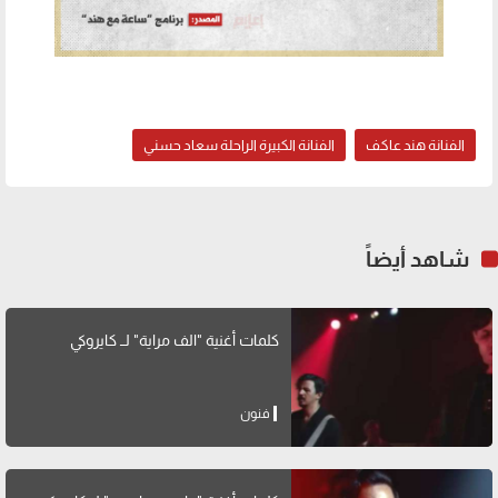
الفنانة هند عاكف
الفنانة الكبيرة الراحلة سعاد حسني
شاهد أيضاً
كلمات أغنية "الف مراية" لــ كايروكي
فنون