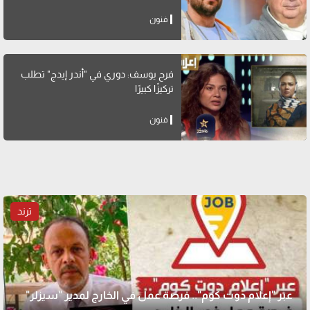
فنون
فرح يوسف: دوري في "أندر إيدج" تطلب
تركيزًا كبيرًا
فنون
ترند
عبر "إعلام دوت كوم".. فرصة عمل في الخارج لمدير "سيزلر"