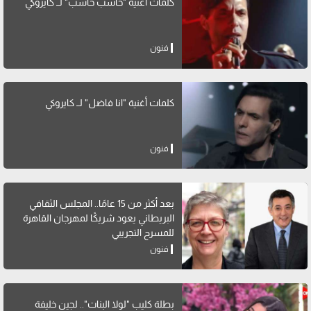
كلمات أغنية "حاسب حاسب" لــ كايروكي
فنون
كلمات أغنية "انا فاضل" لــ كايروكي
فنون
بعد أكثر من 15 عامًا.. المجلس الثقافي
البريطاني يعود شريكًا لمهرجان القاهرة
للمسرح التجريبي
فنون
بطلة كليب "لولا البنات".. لجين خليفة