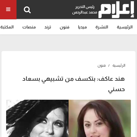
رئيس التحرير
محمد عبدالرحمن
الرئيسية
النشرة
ميديا
فنون
ترند
منصات
المكتبة
الرئيسية
فنون
هند عاكف: بتكسف من تشبيهي بسعاد
حسني