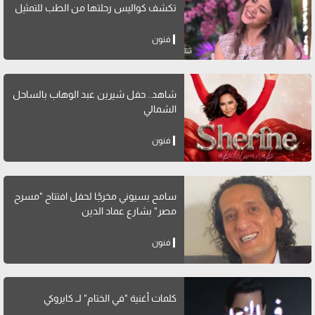
تكشف كواليس رحلتها من الطب للتمثيل
فنون
شاهد.. حفل شيرين عبد الوهاب بالساحل
الشمالي
فنون
سامح بسيوني مخرجًا لحفل افتتاح "مسرح
مصر" بشارع عماد الدين
فنون
كلمات أغنية "في الختام" لــ كايروكي