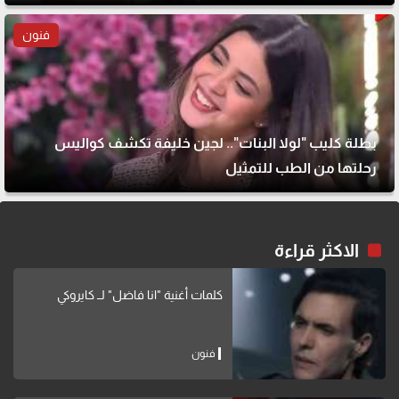
فنون
بطلة كليب "لولا البنات".. لجين خليفة تكشف كواليس
رحلتها من الطب للتمثيل
الاكثر قراءة
كلمات أغنية "انا فاضل" لــ كايروكي
فنون