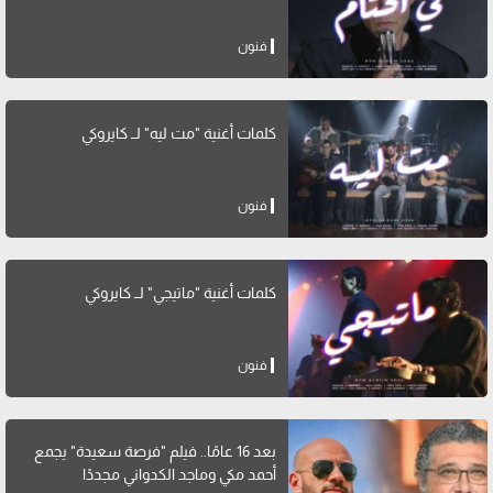
فنون
كلمات أغنية "مت ليه" لــ كايروكي
فنون
كلمات أغنية "ماتيجي" لــ كايروكي
فنون
بعد 16 عامًا.. فيلم "فرصة سعيدة" يجمع
أحمد مكي وماجد الكدواني مجددًا