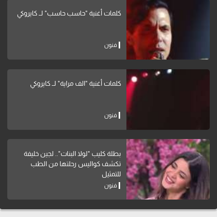
كلمات أغنية "حاسب حاسب" لــ كايروكي
فنون
كلمات أغنية "الف مراية" لــ كايروكي
فنون
بطلة كليب "لولا البنات".. لجين خليفة
تكشف كواليس رحلتها من الطب
للتمثيل
فنون