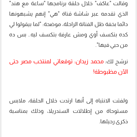
وقالت "عاكف" خلال حلقة برنامجها "ساعة مع هند"
الذي تقدمه عبر شاشة قناة "هي" إنهم يشبهونها
دائما بخفة ظل الفنانة الراحلة، موضحة: "لما بيقولوا لي
كده بتكسف أوي ومش عارفة بتكسف ليه.. بس ده
من حبي فيها".
محمد زيدان: توقعاتي لمنتخب مصر حتى
نرشح لك:
الآن مظبوطة!
ولفتت الانتباه إلى أنها ارتدت خلال الحلقة، ملابس
مستوحاة من إطلالات السندريلا، وذلك بمناسبة
ذكرى رحيلها.