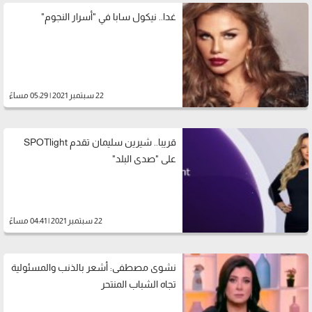
غدا.. نيكول سابا في "أسرار النجوم"
22 سبتمبر 2021 | 05:29 مساءً
قريبا.. شيرين سليمان تقدم SPOTlight
على "صدى البلد"
22 سبتمبر 2021 | 04:41 مساءً
نشوى مصطفى: أشعر بالذنب والمسئولية
تجاه الشباب المنتحر