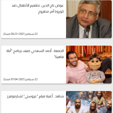
عوض تاج الدين: تطعيم الأطفال ضد
كورونا أمر مطروح
22 سبتمبر 2021 | 08:23 مساءً
الجمعة.. أحمد السعدني ضيف برنامج "أبلة
فاهيتا"
22 سبتمبر 2021 | 07:04 مساءً
شاهد.. أغنية فيلم "عروستي" لشارموفرز