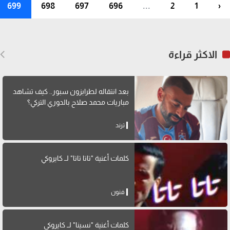
699
698
697
696
...
2
1
‹
الاكثر قراءة
بعد انتقاله لطرابزون سبور.. كيف تشاهد
مباريات محمد صلاح بالدوري التركي؟
ترند
كلمات أغنية "تاتا تاتا" لــ كايروكي
فنون
كلمات أغنية "نسينا" لــ كايروكي