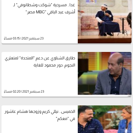
غدا.. مسرحية "شوكت وشطانوفي" لـ
أشرف عبد الباقي "MBC مصر"
23 سبتمبر 2021 | 03:15 مساءً
طارق الشناوي عن دعم "المتحدة" لمتعثري
النجوم: دور محمود للغاية
23 سبتمبر 2021 | 02:20 مساءً
الخميس.. نيللي كريم وزوجها هشام عاشور
في "معكم"