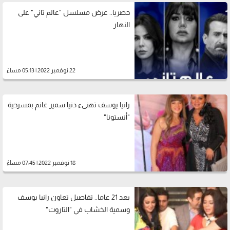
حصريا.. عرض مسلسل "عالم تاني" على
النهار
22 نوفمبر 2022 | 05:13 مساءً
رانيا يوسف تهنىء دنيا سمير غانم بمسرحية
"أنستونا"
18 نوفمبر 2022 | 07:45 مساءً
بعد 21 عاما.. تفاصيل تعاون رانيا يوسف
وسمية الخشاب في "التاروت"