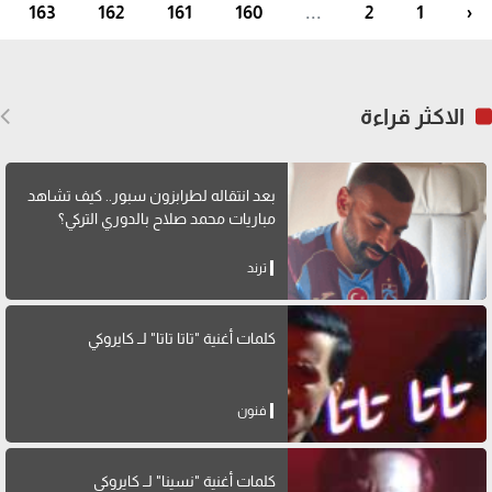
163
162
161
160
...
2
1
‹
الاكثر قراءة
بعد انتقاله لطرابزون سبور.. كيف تشاهد
مباريات محمد صلاح بالدوري التركي؟
ترند
كلمات أغنية "تاتا تاتا" لــ كايروكي
فنون
كلمات أغنية "نسينا" لــ كايروكي