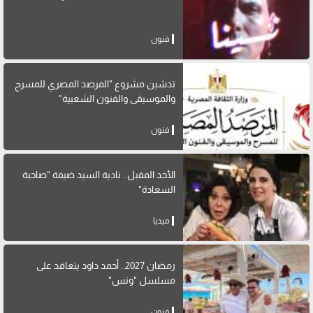
فنون
تدشين مشروع "المرصد المصري للمسرح
والموسيقى والفنون الشعبية"
فنون
الأحد المقبل.. نادية السيد ضيفة "صاحبة
السعادة"
ميديا
رمضان 2027.. أحمد داود يتعاقد على
مسلسل "ونس"
فنون