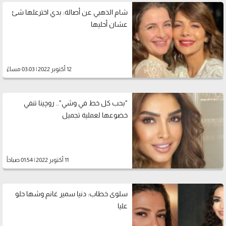
شام الذهبي عن أصالة: بدي اخترعلها شئ
عشان أحليها
12 أكتوبر 2022 | 03:03 مساءً
"بحب كل خط في وشي".. روچينا تنفي
خضوعها لعملية تجميل
11 أكتوبر 2022 | 01:54 صباحاً
سلوى خطاب: دنيا سمير غانم وشها حلو
عليا