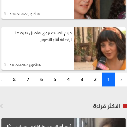
07 أكتوبر 2022 | 10:05 مساءً
مريم الخشت تروي تفاصيل تعرضها
للإصابة أثناء التصوير
06 أكتوبر 2022 | 03:56 مساءً
..
8
7
6
5
4
3
2
1
‹
الاكثر قراءة
أحمد أبو الحسن يشارك في مسلسل "أنا