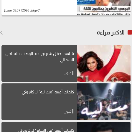
01 يونية 2026 | 05:37 مساءً
الاكثر قراءة
شاهد.. حفل شيرين عبد الوهاب بالساحل
الشمالي
فنون
كلمات أغنية "مت ليه" لــ كايروكي
فنون
كلمات أغنية "في الختام" لــ كايروكي