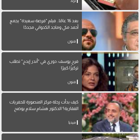
ترند
بعد 16 عامًا.. فيلم "فرصة سعيدة" يجمع
أحمد مكي وماجد الكدواني مجددًا
فنون
فرح يوسف: دوري في "أندر إيدج" تطلب
تركيزًا كبيرًا
فنون
كيف بدأت رحلة مركز المنصورة للحفريات
الفقارية؟ الدكتور هشام سلام يوضح
ميديا