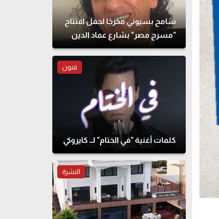
سامح بسيوني مخرجًا لحفل افتتاح
"مسرح مصر" بشارع عماد الدين
فنون
كلمات أغنية "في الختام" لــ كايروكي
النشرة