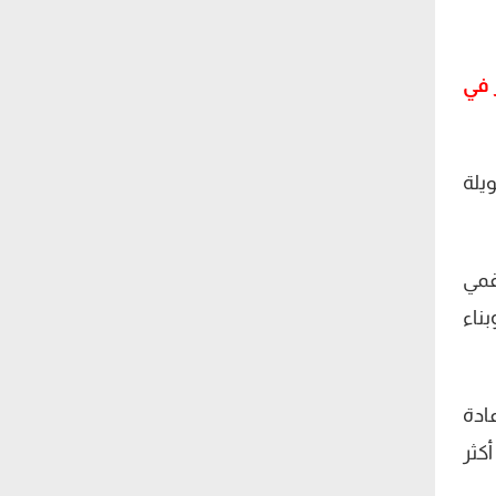
 في
ويلة
رقمي
ناء
ادة
أكثر