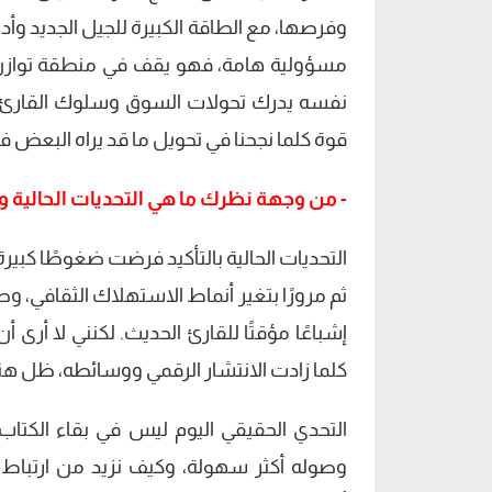
وفرصها، مع الطاقة الكبيرة للجيل الجديد وأد
مسؤولية هامة، فهو يقف في منطقة توازن م
نفسه يدرك تحولات السوق وسلوك القارئ ال
قوة كلما نجحنا في تحويل ما قد يراه البعض فج
- من وجهة نظرك ما هي التحديات الحالية وتأ
التحديات الحالية بالتأكيد فرضت ضغوطًا كبيرة ع
ثم مرورًا بتغير أنماط الاستهلاك الثقافي، وص
إشباعًا مؤقتًا للقارئ الحديث. لكنني لا أرى 
كلما زادت الانتشار الرقمي ووسائطه، ظل هناك
التحدي الحقيقي اليوم ليس في بقاء الكتا
وصوله أكثر سهولة، وكيف نزيد من ارتباط ا