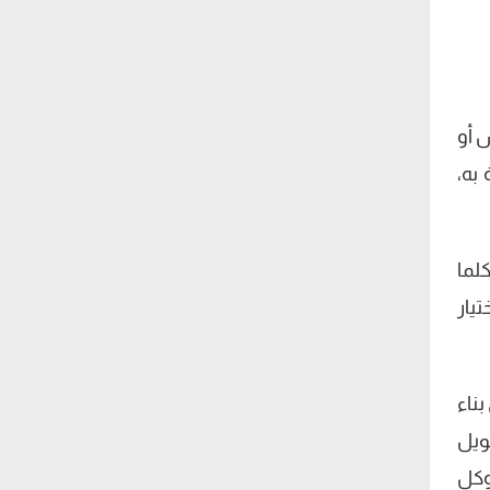
س أو
به،
لما
يار
ناء
ويل
وكل