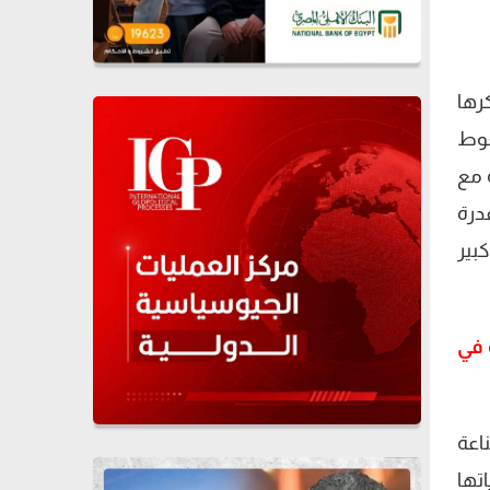
رها
غوط
ً مع
قدرة
بير
 في
اعة
تها