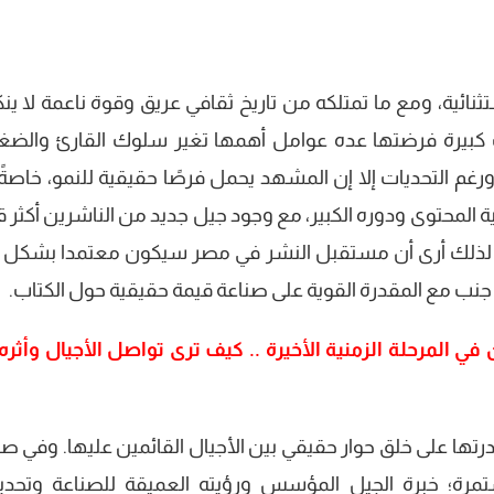
نائية، ومع ما تمتلكه من تاريخ ثقافي عريق وقوة ناعمة لا ينك
ات كبيرة فرضتها عده عوامل أهمها تغير سلوك القارئ والض
. ورغم التحديات إلا إن المشهد يحمل فرصًا حقيقية للنمو، خاصة
ية المحتوى ودوره الكبير، مع وجود جيل جديد من الناشرين أكثر 
يات. لذلك أرى أن مستقبل النشر في مصر سيكون معتمدا بشكل ك
لى جنب مع المقدرة القوية على صناعة قيمة حقيقية حول الكتاب.
في المرحلة الزمنية الأخيرة .. كيف ترى تواصل الأجيال وأثره
تها على خلق حوار حقيقي بين الأجيال القائمين عليها. وفي صن
ستمرة؛ خبرة الجيل المؤسس ورؤيته العميقة للصناعة وتحديا