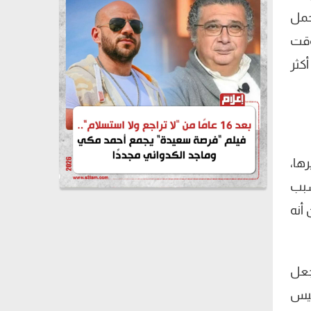
حمل
وقت
كثر
رها،
ُسبب
 أنه
جعل
ليس