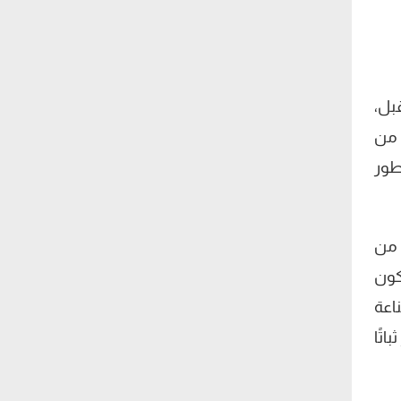
بل،
 من
طور
 من
كون
اعة
اتًا