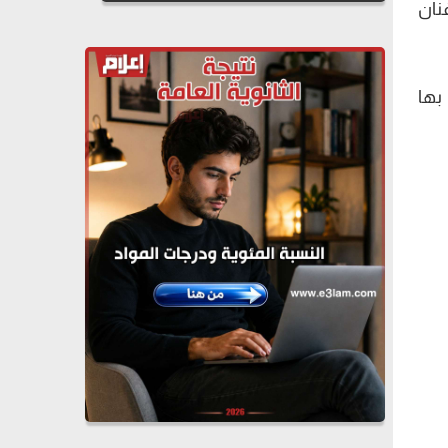
فنان
بها