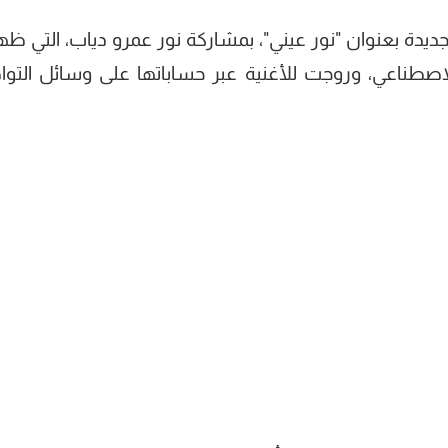
ديدة بعنوان "نور عيني"، بمشاركة نور عمرو دياب، التي ظ
اصطناعي، وروجت للأغنية عبر حساباتها على وسائل التو