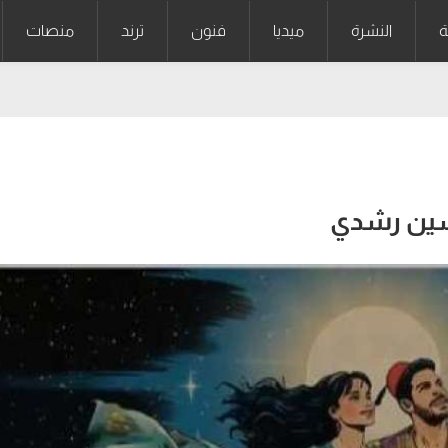
ة
النشرة
ميديا
فنون
ترند
منصات
ياسين رشدي