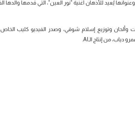
وعنوانها يُعيد للأذهان أغنية "نور العين"، التي قدمها والدها ال
ات وألحان وتوزيع إسلام شوقي، وصدر الفيديو كليب الخاص 
دياب، من إنتاج الـAI.