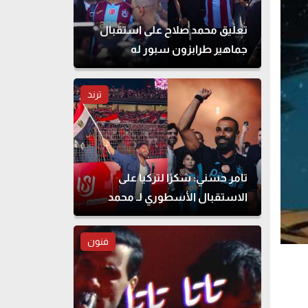
تعليق محمد صلاح على استقبال
جماهير طرابزون سبور له
ترند
تامر حسني: شكرًا لتركيا على
الاستقبال الأسطوري لـ محمد
صلاح
فنون