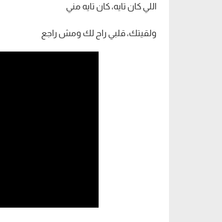
اللي كان تايه، كان تايه مني
ولقيتك، قلبي راح لك ومش راجع