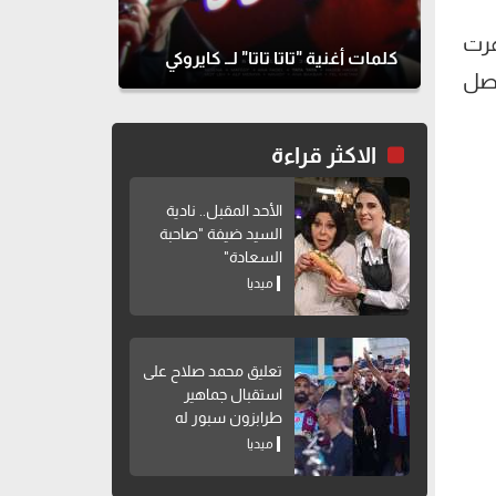
هرت
كلمات أغنية "تاتا تاتا" لــ كايروكي
اصل
الاكثر قراءة
الأحد المقبل.. نادية
السيد ضيفة "صاحبة
السعادة"
ميديا
تعليق محمد صلاح على
استقبال جماهير
طرابزون سبور له
ميديا