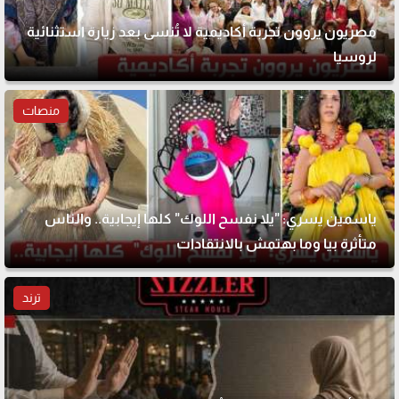
مصريون يروون تجربة أكاديمية لا تُنسى بعد زيارة استثنائية
لروسيا
منصات
ياسمين يسري: "يلا نفسح اللوك" كلها إيجابية.. والناس
متأثرة بيا وما بهتمش بالانتقادات
ترند