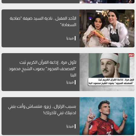
الأحد المقبل.. نادية السيد ضيفة "صاحبة
السعادة"
ميديا
لأول مرة.. إذاعة القرآن الكريم ثبث
"المصحف المجود" بصوت الشيخ محمود
البنا
ميديا
بسبب الزلزال.. زيزو: متنساش وأنت بتبني
لدنيتك تبني لآخرتك!
ميديا