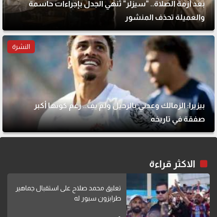
بعد أزمة الصلاة.. "سيزلر" تُنهي الجدل بإجراءات حاسمة
والعميلة تحذف المنشور
النشرة
بيزيرا: الزمالك وعدني بالرحيل ولم يفِ.. رغم كونها أكبر
صفقة في تاريخه
الاكثر قراءة
تعليق محمد صلاح على استقبال جماهير
طرابزون سبور له