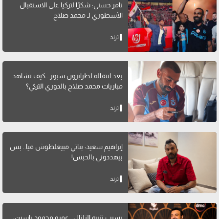
تامر حسني: شكرًا لتركيا على الاستقبال
الأسطوري لـ محمد صلاح
ترند
بعد انتقاله لطرابزون سبور.. كيف تشاهد
مباريات محمد صلاح بالدوري التركي؟
ترند
إبراهيم سعيد: بناتي مبيغلطوش فيا.. بس
بيهددوني بالحبس!
ترند
بسبب تنبيه الزلزال.. عمرو محمود ياسين: