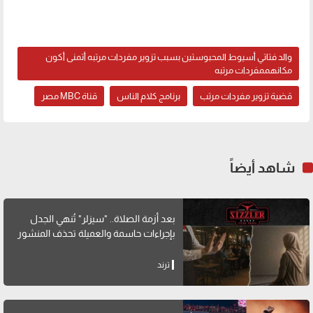
والد فتاتي أسيوط المحبوستين بسبب تزوير مفردات مرتبه أتمنى أكون
مكانهممفردات مرتبه
قضية تزوير مفردات مرتب
برنامج كلام الناس
قناة MBC مصر
شاهد أيضاً
بعد أزمة الصلاة.. "سيزلر" تُنهي الجدل
بإجراءات حاسمة والعميلة تحذف المنشور
ترند