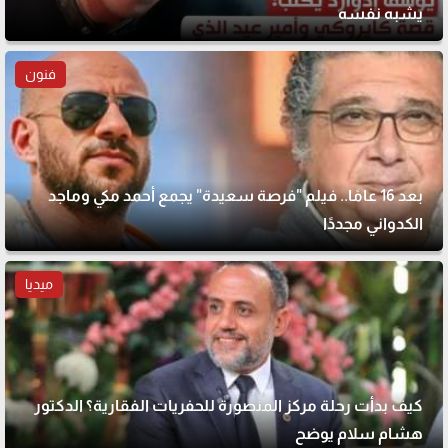
يشبه نفسه
فنون
بعد 16 عامًا.. فيلم "فرصة سعيدة" يجمع أحمد مكي وماجد
الكدواني مجددًا
ميديا
كيف بدأت رحلة مركز المنصورة للحفريات الفقارية؟ الدكتور
هشام سلام يوضح