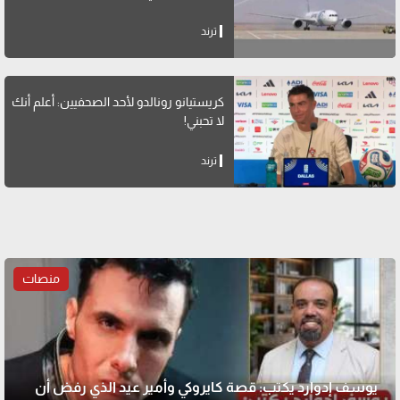
ترند
كريستيانو رونالدو لأحد الصحفيين: أعلم أنك
لا تحبني!
ترند
منصات
يوسف إدوارد يكتب: قصة كايروكي وأمير عيد الذي رفض أن