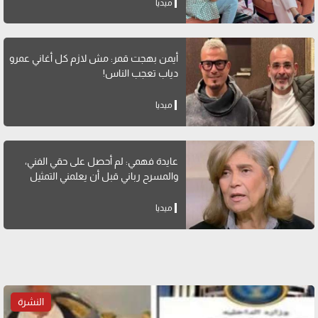
ميديا
أيمن بهجت قمر: مش لازم كل أغاني عمرو
دياب تعجب الناس!
ميديا
عايدة فهمي: لم أحصل على حقي الفني،
والمسرح رباني قبل أن يعلمني التمثيل
ميديا
النشرة