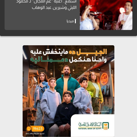
استمع.. أغنية "عم المجال" لـ محمود
الليثي وشيرين عبد الوهاب
ميديا