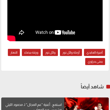
أميرة العايدي
أرملة وائل نور
وائل نور
ورقة بيضاء
النهار
يمنى بدراوي
شاهد أيضاً
استمع.. أغنية "عم المجال" لـ محمود الليثي
وشيرين عبد الوهاب