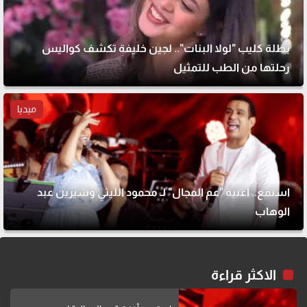
بطلة كليب "لولا البنات".. لجين خليفة تكشف كواليس
رحلتها من الطب للتمثيل
ميديا
استمع.. أغنية "عم المجال" لـ محمود الليثي وشيرين عبد
الوهاب
الاكثر قراءة