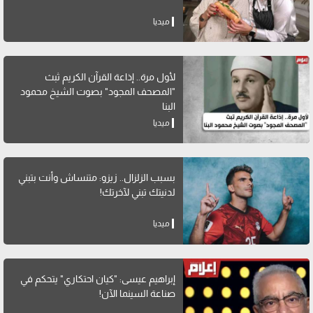
ميديا
لأول مرة.. إذاعة القرآن الكريم ثبث
"المصحف المجود" بصوت الشيخ محمود
البنا
ميديا
بسبب الزلزال.. زيزو: متنساش وأنت بتبني
لدنيتك تبني لآخرتك!
ميديا
إبراهيم عيسى: "كيان احتكاري" يتحكم في
صناعة السينما الآن!