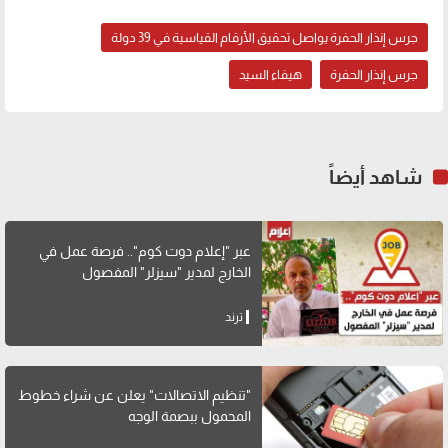
جرس إنذار الحفرة يواصل تحقيق الأرقام القياسية في 39 دولة
جرس إنذار الحفرة
هيفاء السيد
شاهد أيضاً
عبر "إعلام دوت كوم".. فرصة عمل في
الخارج لمدير "سيزلر" المفصول
ترند
"تنظيم الاتصالات" يعلن عن شراء خطوط
المحمول ببصمة الوجه