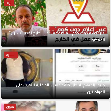
ترند
عبر "إعلام دوت كوم".. فرصة عمل في الخارج لمدير "سيزلر"
المفصول
النشرة
ضبط المتهم بانتحال صفة عامل بالداخلية للنصب على
المواطنين
فنون