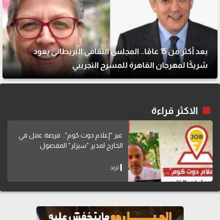
بعد أكثر من 15 عامًا.. المجلس الثقافي البريطاني يعود
شريكًا لمهرجان القاهرة للمسرح التجريبي
الاكثر قراءة
عبر "إعلام دوت كوم".. فرصة عمل في
الخارج لمدير "سيزلر" المفصول
ترند