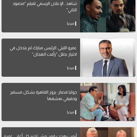
شاهد.. الإعلان الرسمي لفيلم "محمود
التاني"
ميديا
عمرو الليثي: الرئيس مبارك لم يتدخل في
اختيار بطل "رأفت الهجان"
ميديا
جوليا قصار: بزور القاهرة بشكل مستمر
وحقيقي بعشقها
ميديا
أيمن بهجت قمر: مش لازم كل أغاني عمرو