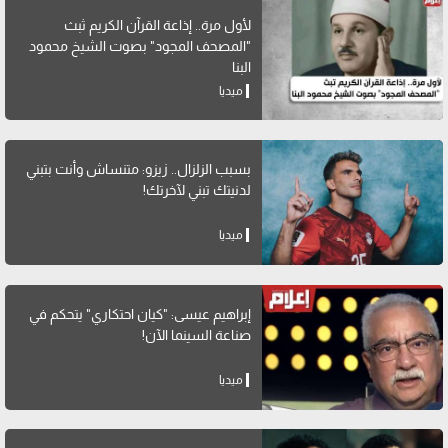
لأول مرة.. إذاعة القرآن الكريم ثبث
"المصحف المجود" بصوت الشيخ محمود
البنا
ميديا
بسبب الزلزال.. زيزو: متنساش وأنت بتبني
لدنيتك تبني لآخرتك!
ميديا
إبراهيم عيسى: "كيان احتكاري" يتحكم في
صناعة السينما الآن!
ميديا