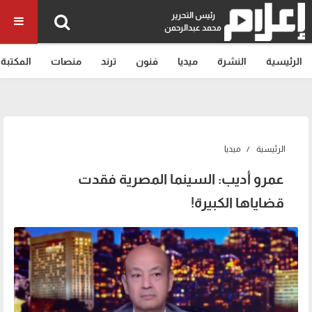
رئيس التحرير
محمد عبدالرحمن
الرئيسية
النشرة
ميديا
فنون
ترند
منصات
المكتبة
الرئيسية
ميديا
عمرو أديب: السينما المصرية فقدت
قضاياها الكبيرة!