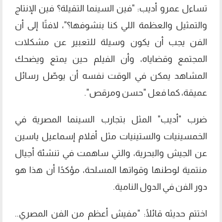
تساءل عمرو أديب: "فين السينما التقيلة؟ فين الإنتاج
والتمثيل والعظمة اللي كنا بنشوفها؟"، لافتًا إلى أن
الفن يجب أن يكون وسيلة للتعبير عن مشكلات
المجتمع وقضاياه، وأن الفيلم حين يمتع ويضحك
المشاهد يمكن في الوقت نفسه أن يوصّل رسائل
عميقة، كما فعل "حسن ومرقص".
ضرب "أديب" المثل بتجارب السينما المصرية في
الخمسينيات والستينيات مثل أفلام إسماعيل ياسين
عن الجيش والبحرية، والتي ساهمت في تنشئة أجيال
منتمية لوطنها وقواتها المسلحة، مؤكدًا أن هذا هو
دور الفن في الدول النامية.
اختتم حديثه قائلًا: "مفيش أعظم من الفن المصري..