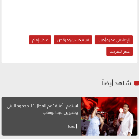
الإعلامي عمرو أديب
فيلم حسن ومرقص
عادل إمام
عمر الشريف
شاهد أيضاً
استمع.. أغنية "عم المجال" لـ محمود الليثي
وشيرين عبد الوهاب
ميديا