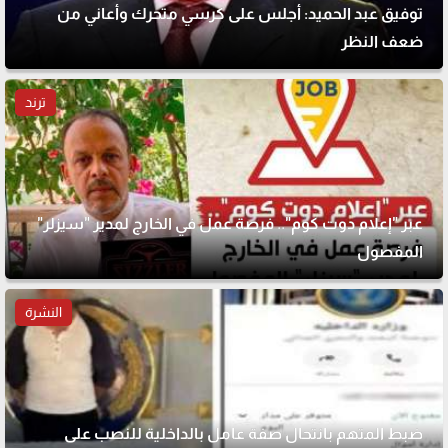
توفيق عبد الحميد: أجلس على كرسي متحرك وأعاني من
ضعف النظر
ترند
عبر "إعلام دوت كوم".. فرصة عمل في الخارج لمدير "سيزلر"
المفصول
النشرة
ضبط المتهم بانتحال صفة عامل بالداخلية للنصب على