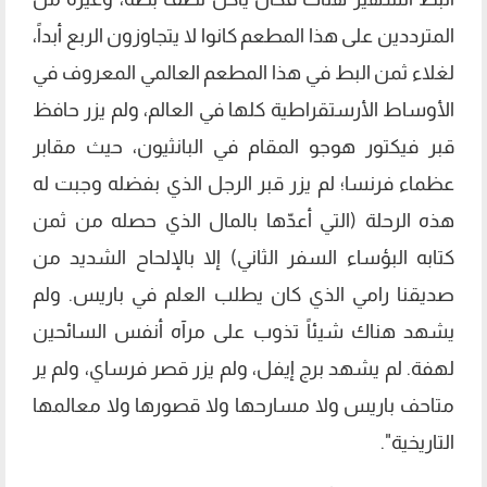
المترددين على هذا المطعم كانوا لا يتجاوزون الربع أبداً،
لغلاء ثمن البط في هذا المطعم العالمي المعروف في
الأوساط الأرستقراطية كلها في العالم، ولم يزر حافظ
قبر فيكتور هوجو المقام في البانثيون، حيث مقابر
عظماء فرنسا؛ لم يزر قبر الرجل الذي بفضله وجبت له
هذه الرحلة (التي أعدّها بالمال الذي حصله من ثمن
كتابه البؤساء السفر الثاني) إلا بالإلحاح الشديد من
صديقنا رامي الذي كان يطلب العلم في باريس. ولم
يشهد هناك شيئاً تذوب على مرآه أنفس السائحين
لهفة. لم يشهد برج إيفل، ولم يزر قصر فرساي، ولم ير
متاحف باريس ولا مسارحها ولا قصورها ولا معالمها
التاريخية".