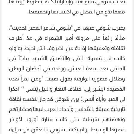
يعيب شوقي، فمواهبنا وإنجازاتنا كلها حظوظ رُزقناها
مهما ندّعِ من الفضل في اكتسابها وتحقيقها.
يضرب شوقي ضيف، في "شوقي شاعر العصر الحديث"،
مثالاً رائعاً على مرونة أمير الشعراء في مدّ أطراف
ثقافته وتعميقها إفادة من الظروف التي تحيط به ولو
كانت في قسوة النفي والتضييق الشديد ماديّاً في
المنفى بعد سعة العيش ورغده في أحضان الوطن
وظلال قصوره الوارفة؛ يقول ضيف: "ومن يقرأ هذه
القصيدة (يشير إلى: اختلاف النهار والليل يُنسي ** اذكرا
لي الصبا وأيام أنسي) يرى شوقي قد حاز لنفسه ثقافة
تاريخية عميقة بالأندلس وأمجاد العرب فيها وحضارتهم
ونهضتهم بقرطبة حتى كانت منارة أوروبا لأواخر
عصرها الوسيط. ولم يكتف شوقي بالتعمّق في قراءة