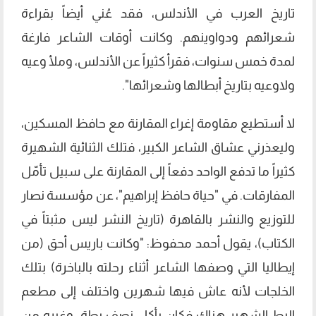
تاريخ العرب في الأندلس، فقد عُني أيضاً بقراءة
شعرائهم ودواوينهم. وكانت أوقات الشاعر فارغة
لمدة خمس سنوات، فقرأ كثيراً عن الأندلس، وملأ وعيه
ولاوعيه بتاريخ أبطالها وشعرائها".
لا أستطيع مقاومة إغراء المقارنة مع حافظ المسكين،
وليعذرني عشاق الشاعر الكبير، فتلك الثنائية الشهيرة
كثيراً ما تدفع الواحد دفعاً إلى المقارنة على سبيل تأمّل
المفارقات. في "حياة حافظ إبراهيم"، عن مؤسسة نصار
للتوزيع والنشر بالقاهرة (تاريخ النشر ليس مثبتاً في
الكتاب)، يقول أحمد محفوظ: "وكانت باريس أحق (من
إيطاليا التي وصفها الشاعر أثناء رحلته بالباخرة) بتلك
الخلجات لأنه عاش فيها شهرين واختلف إلى مطعم
البط الشهير هناك فكان يأكل نصف بطة، وغيره من