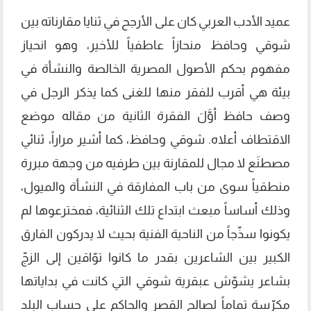
عميد الأدب العربي كان على الأرجح في ثنايا مقارناته بين
شوقي وحافظ منحازاً عاطفياً للأخير، وهو انحياز
مفهوم بحكم الأصول المصرية الخالصة والنشأة في
بيئة هي أقرب للفقر منها للغنى كما يذكر الرجل في
وصف حافظ أوَّلَ الفقرة الثانية من مقاله موضع
الاقتطاف أعلاه. شوقي وحافظ، كما أشير مراراً، ثنائي
مصطنَع لا مجال للمقارنة بين طرفيه من وجهة مبررة
منطقياً سوى من باب المفارقة في النشأة والميول،
وذلك أساساً مبعث ابتداع تلك الثنائية، فمخترعوها لم
يكونوا سذّجاً من الناحية الفنية بحيث لا يدركون الفارق
الكبير بين الشاعرين بقدر ما كانوا توّاقين إلى الزجّ
بشاعر يشوّش عبقرية شوقي التي كانت في بداياتها
مكرّسة تماماً لصالح القصر والحاكم على حساب البلد