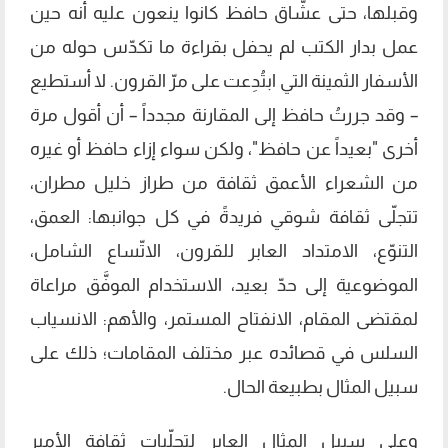
وقبلها، حتى عشّاق حافظ كانوا ينعون عليه أنه حين
عمل بدار الكتب لم يحفل بقراءة ما تكدّس حوله من
الأسفار الثمينة التي ابتُدِعت على مرّ القرون. لا أستطيع
– وقد جررتُ حافظ إلى المقارنة مجدداً – أن أقول مرة
أخرى "بعيداً عن حافظ"، ولكن سواء إزاء حافظ أو غيره
من الشعراء الأعمق ثقافة من طراز خليل مطران،
تتجلّى ثقافة شوقي فريدةً في كل جوانبها: العمق،
التنوّع، الامتداد العابر للقرون، الاتّساع الشامل،
الموضوعية إلى حدّ بعيد، الاستخدام الموفَّق مراعاة
لمقتضى المقام، الانفتاح المستمر، والأهم: الانسياب
السلس في قصائده عبر مختلف المقامات؛ ذلك على
سبيل المثال بطبيعة الحال.
وعلى سبيل المثال العابر لتجلّيات ثقافة الأمير