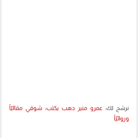
عمرو منير دهب يكتب: شوقي مقاليّاً
نرشح لك:
وروائيّاً