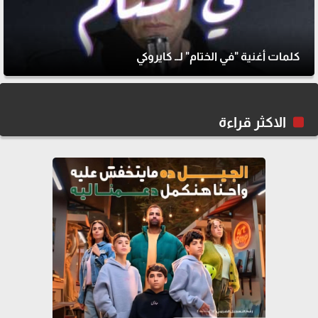
كلمات أغنية "في الختام" لــ كايروكي
الاكثر قراءة