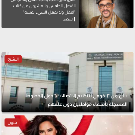
الفصل الخامس والعشرون من كتاب
"افعل ولا تفعل الشيء نفسه"
المكتبة
النشرة
بيان من "القومي لتنظيم الاتصالات" حول الخطوط
المسجلة بأسماء مواطنين دون علمهم
فنون