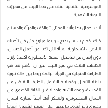
الموسوعية التلقائية، نقف على هذا البيت من همزيّته
النبوية الشهيرة:
أنت الجمال بها وأنت المجتلي * والكف والمرآة والحسناء
ذلك إقحام سلس بديع - وربما مراوغ حتى في تأصيله
البلاغي - لأسطورة المرآة التي تخبر عن أجمل الحسان،
دون إيغال في تفاصيل القصة الأسطورية اكتفاءً بإيراد
الكلمات الثلاث في عجز البيت. غير أن الأهم هنا هو
الطرافة المتجلية في الجرأة البالغة ربطاً بين حالة نبوية
بالغة التبجيل وقصة خيالية على الطرف النقيض من
القداسة، ووجه الشبه واحد لا غير: الغاية القصوى من
الجمال المحسوس؛ ولنتذكر أنها أيضاً مقارنة لجمال
ذكوري بآخر أنثوي، ما يضفي على التعبير الشعري أبعاداً