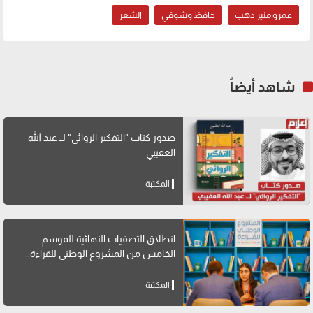
عمرو منير دهب
حافظ وشوقي
الشعر
شاهد أيضاً
صدور كتاب "التفكير الروائي" لــ عبد الله
العقيبي
المكتبة
انطلاق التصفيات النهائية للموسم
الخامس من المشروع الوطني للقراءة..
المكتبة