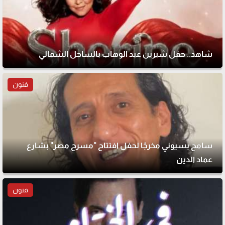
شاهد.. حفل شيرين عبد الوهاب بالساحل الشمالي
فنون
سامح بسيوني مخرجًا لحفل افتتاح "مسرح مصر" بشارع
عماد الدين
فنون