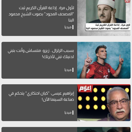
لأول مرة.. إذاعة القرآن الكريم ثبث
"المصحف المجود" بصوت الشيخ محمود
البنا
ميديا
بسبب الزلزال.. زيزو: متنساش وأنت بتبني
لدنيتك تبني لآخرتك!
ميديا
إبراهيم عيسى: "كيان احتكاري" يتحكم في
صناعة السينما الآن!
ميديا