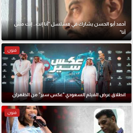
أحمد أبو الحسن يشارك في مسلسل "أنا إنت.. إنت مش
أنا"
فنون
انطلاق عرض الفيلم السعودي "عكس سير" من الظهران
فنون