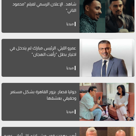
شاهد.. الإعلان الرسمي لفيلم "محمود
التاني"
ميديا
عمرو الليثي: الرئيس مبارك لم يتدخل في
اختيار بطل "رأفت الهجان"
ميديا
جوليا قصار: بزور القاهرة بشكل مستمر
وحقيقي بعشقها
ميديا
أيمن بهجت قمر: مش لازم كل أغاني عمرو