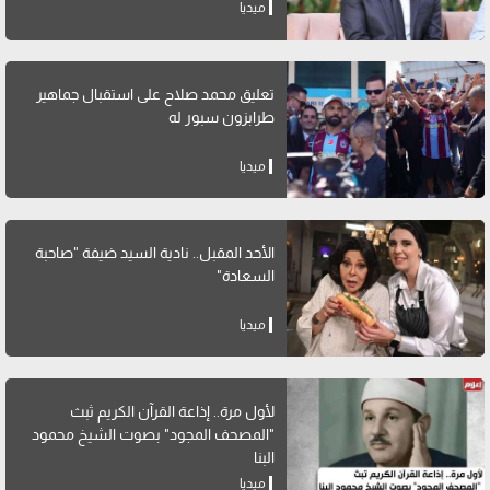
ميديا
تعليق محمد صلاح على استقبال جماهير
طرابزون سبور له
ميديا
الأحد المقبل.. نادية السيد ضيفة "صاحبة
السعادة"
ميديا
لأول مرة.. إذاعة القرآن الكريم ثبث
"المصحف المجود" بصوت الشيخ محمود
البنا
ميديا