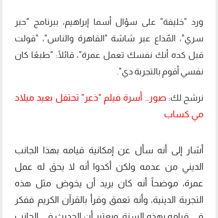
ورد "خليفة" على سؤال أسما إبراهيم، ببرنامج "حبر
سري"، المٌذاع عبر شاشة "القاهرة والناس"، "قولت
قبل كده أنك نفسك تعمل عمرة"، قائلًا: "طبعًا كان
نفسي أقوم بالتجربة دي".
صور.. أسرة فيلم "ذعر" تحتفل بعيد ميلاد
نرشح لك:
مي كساب
أشار إلى أنه سأل عن إمكانية قيامه بهذا الجانب
الديني من عدمه ولكن أكدوا أنه لا يحق له عمل
عمرة، موضحاً أنه كان يريد أن يخوض مثل هذه
التجربة الدينية، وأنه تعمق وقرأ بالقرآن الكريم ففكر
في قيامه بهذه السنة. ويعتبر أن الحديث في الجانب