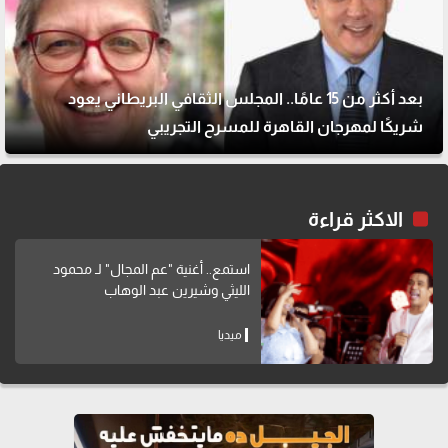
بعد أكثر من 15 عامًا.. المجلس الثقافي البريطاني يعود
شريكًا لمهرجان القاهرة للمسرح التجريبي
الاكثر قراءة
استمع.. أغنية "عم المجال" لـ محمود
الليثي وشيرين عبد الوهاب
ميديا