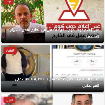
ترند
عبر "إعلام دوت كوم".. فرصة عمل في الخارج لمدير "سيزلر"
المفصول
النشرة
ضبط المتهم بانتحال صفة عامل بالداخلية للنصب على
المواطنين
فنون