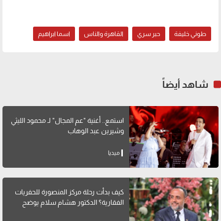
طوني خليفة
حبر سري
القاهرة والناس
اسما ابراهيم
شاهد أيضاً
استمع.. أغنية "عم المجال" لـ محمود الليثي
وشيرين عبد الوهاب
ميديا
كيف بدأت رحلة مركز المنصورة للحفريات
الفقارية؟ الدكتور هشام سلام يوضح