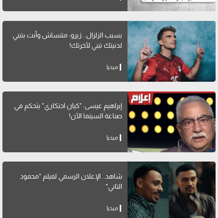
بسبب الزلزال.. زيزو: متنساش وأنت بتبني
لدنيتك تبني لآخرتك!
ميديا
إبراهيم عيسى: "كيان احتكاري" يتحكم في
صناعة السينما الآن!
ميديا
شاهد.. الإعلان الرسمي لفيلم "محمود
التاني"
ميديا