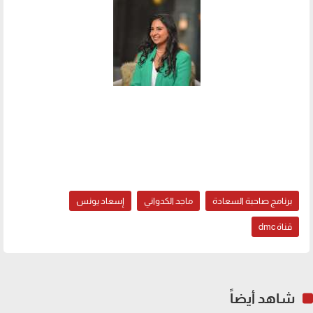
برنامج صاحبة السعادة
ماجد الكدواني
إسعاد يونس
قناة dmc
شاهد أيضاً