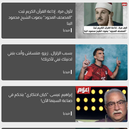
لأول مرة.. إذاعة القرآن الكريم ثبث
"المصحف المجود" بصوت الشيخ محمود
البنا
ميديا
بسبب الزلزال.. زيزو: متنساش وأنت بتبني
لدنيتك تبني لآخرتك!
ميديا
إبراهيم عيسى: "كيان احتكاري" يتحكم في
صناعة السينما الآن!
ميديا