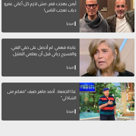
أيمن بهجت قمر: مش لازم كل أغاني عمرو
دياب تعجب الناس!
ميديا
عايدة فهمي: لم أحصل على حقي الفني،
والمسرح رباني قبل أن يعلمني التمثيل
ميديا
غدًا الجمعة.. أحمد ماهر ضيف "معكم منى
الشاذلي"
ميديا