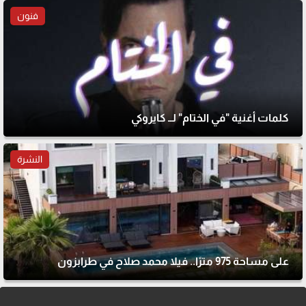
فنون
كلمات أغنية "في الختام" لــ كايروكي
النشرة
على مساحة 975 مترًا.. فيلا محمد صلاح في طرابزون