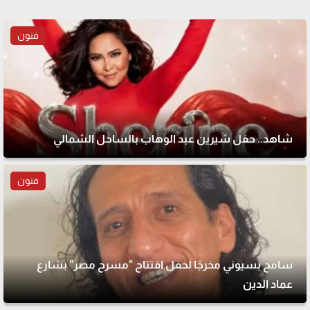
فنون
شاهد.. حفل شيرين عبد الوهاب بالساحل الشمالي
فنون
سامح بسيوني مخرجًا لحفل افتتاح "مسرح مصر" بشارع
عماد الدين