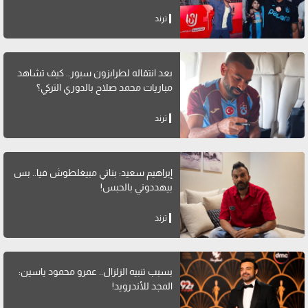
ترند
بعد انتقاله لطرابزون سبور.. كيف تشاهد
مباريات محمد صلاح بالدوري التركي؟
ترند
إبراهيم سعيد: بناتي مبيغلطوش فيا.. بس
بيهددوني بالحبس!
ترند
بسبب تنبيه الزلزال.. عمرو محمود ياسين:
المجد للأندرويد!