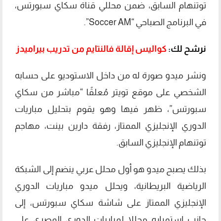
توتنهام السابق، ضمن محللي قناة سكاي سبورتس،
في البرنامج الصباحي “Soccer AM”.
نرشح لك:
كواليس إقالة فالنتايم من تدريب بيراميدز
ونشر ميدو صورة له من داخل الاستوديو على حسابه
الشخصي على موقع تويتر مُعلقًا “مباشر من سكاي
سبورتس”، ظهر فيها وهو يقوم بتحليل مباريات
الدوري الإنجليزي الممتاز، رفقة دارين بينت، مهاجم
توتنهام الإنجليزي السابق.
بذلك يصبح ميدو هو أول محلل عربي ينضم إلى الشبكة
الرياضية البريطانية، ويحلل ميدو مباريات الدوري
الإنجليزي الممتاز على شاشة سكاي سبورتس، إلى
جانب استمراره محللا لمباريات الدوري المصري على