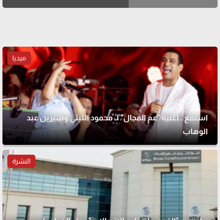
ميديا
استمع.. أغنية "عم المجال" لـ محمود الليثي وشيرين عبد
الوهاب
النشرة