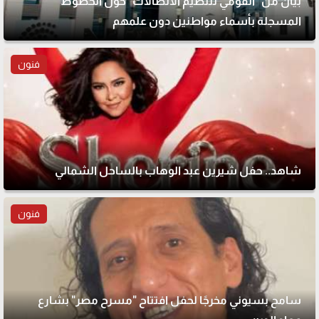
بيان من "القومي لتنظيم الاتصالات" حول الخطوط
المسجلة بأسماء مواطنين دون علمهم
فنون
شاهد.. حفل شيرين عبد الوهاب بالساحل الشمالي
فنون
سامح بسيوني مخرجًا لحفل افتتاح "مسرح مصر" بشارع