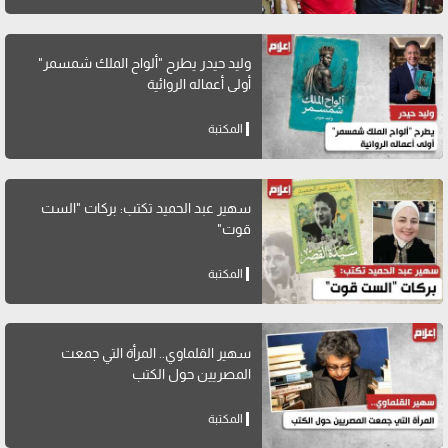
وليد حيدر يطرح "ألواح الملك شمسمر"
أولى أعماله الروائية
المكتبة
سهير عبد الحميد تكتب: بركات "الست
قوت"
المكتبة
سهير القلماوي.. المرأة التي جمعت
المصريين حول الكتب
المكتبة