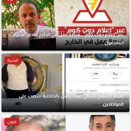
عبر "إعلام دوت كوم".. فرصة عمل في الخارج لمدير "سيزلر"
المفصول
النشرة
ضبط المتهم بانتحال صفة عامل بالداخلية للنصب على
المواطنين
فنون