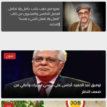
عمرو منير دهب يكتب: جامل ولا تجامل..
الفصل الخامس والعشرون من كتاب
"افعل ولا تفعل الشيء نفسه"
المكتبة
فنون
توفيق عبد الحميد: أجلس على كرسي متحرك وأعاني من
ضعف النظر
ترند