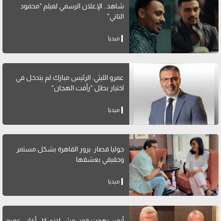
شاهد.. الإعلان الرسمي لفيلم "محمود
التاني"
ميديا
عمرو الليثي: الرئيس مبارك لم يتدخل في
اختيار بطل "رأفت الهجان"
ميديا
جوليا قصار: بزور القاهرة بشكل مستمر
وحقيقي بعشقها
ميديا
أيمن بهجت قمر: مش لازم كل أغاني عمرو