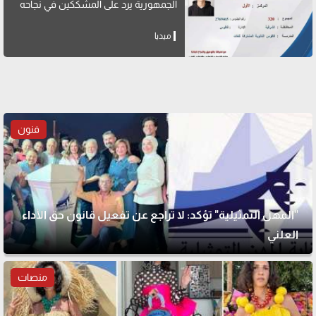
الجمهورية يرد على المشككين في نجاحه
ميديا
فنون
"المهن التمثيلية" تؤكد: لا تراجع عن تفعيل قانون حق الأداء
العلني
منصات