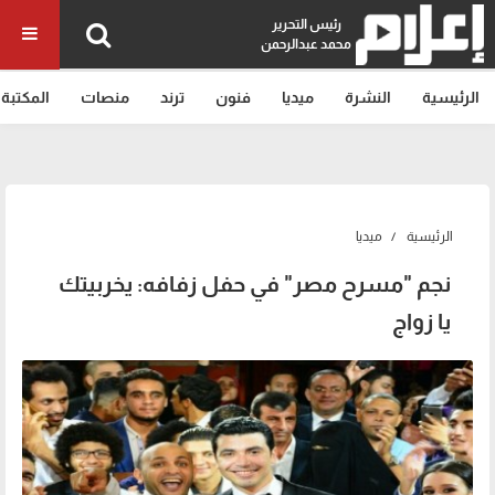
رئيس التحرير
محمد عبدالرحمن
الرئيسية
النشرة
ميديا
فنون
ترند
منصات
المكتبة
الرئيسية
ميديا
نجم "مسرح مصر" في حفل زفافه: يخربيتك
يا زواج