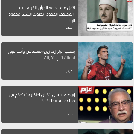
لأول مرة.. إذاعة القرآن الكريم ثبث
"المصحف المجود" بصوت الشيخ محمود
البنا
ميديا
بسبب الزلزال.. زيزو: متنساش وأنت بتبني
لدنيتك تبني لآخرتك!
ميديا
إبراهيم عيسى: "كيان احتكاري" يتحكم في
صناعة السينما الآن!
ميديا