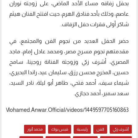
بحفل زفافه مساء الأحد الماضي، على زوجته نوران
عاصم، وذلك بأحد فنادق الهرم، حيث افتتح الفنان هيثم
شاكر أولى فقرات حفل الزفاف.
حضر الحفل العديد من نجوم الفن والمجتمع، في
مقدمتهم نجوم مسرح مصر، ومحمد عادل إمام، ماجد
المصري، أشرف زكي وزوجته الفنانة روجينا، سامح
حسين، المخرج محسن رزق، سليمان عيد، راندا البحيري،
شيماء سيف، أحمد فتحي، طاهر أبو ليلة، نادر السيد،
سعد سمير، أحمد حجازي.
m/Mohamed.Anwar.Official/videos/1449597705160863/
أشرف زكي
الفن
رئيسية
فيس بوك
محمد أنور