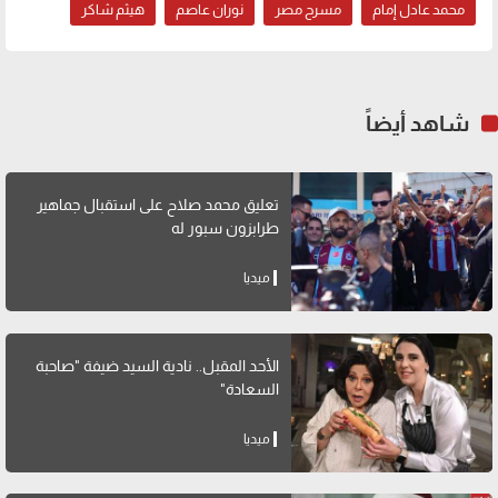
محمد عادل إمام
مسرح مصر
نوران عاصم
هيثم شاكر
شاهد أيضاً
تعليق محمد صلاح على استقبال جماهير
طرابزون سبور له
ميديا
الأحد المقبل.. نادية السيد ضيفة "صاحبة
السعادة"
ميديا