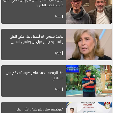
دياب تعجب الناس!
ميديا
عايدة فهمي: لم أحصل على حقي الفني،
والمسرح رباني قبل أن يعلمني التمثيل
ميديا
غدًا الجمعة.. أحمد ماهر ضيف "معكم منى
الشاذلي"
ميديا
"غرضهم مش شريف".. الأول على