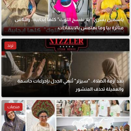
ياسمين يسري: "يلا نفسح اللوك" كلها إيجابية.. والناس
متأثرة بيا وما بهتمش بالانتقادات
ترند
بعد أزمة الصلاة.. "سيزلر" تُنهي الجدل بإجراءات حاسمة
والعميلة تحذف المنشور
منصات