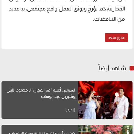
الفخارية، كما يؤرخ ويوثق العمل واقع مجتمعى، به عديد
من التناقضات.
عمرو سعد
شاهد أيضاً
استمع.. أغنية "عم المجال" لـ محمود الليثي
وشيرين عبد الوهاب
ميديا
كيف بدأت رحلة مركز المنصورة للحفريات