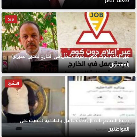
ضعف النظر
ترند
عبر "إعلام دوت كوم".. فرصة عمل في الخارج لمدير "سيزلر"
المفصول
النشرة
ضبط المتهم بانتحال صفة عامل بالداخلية للنصب على
المواطنين