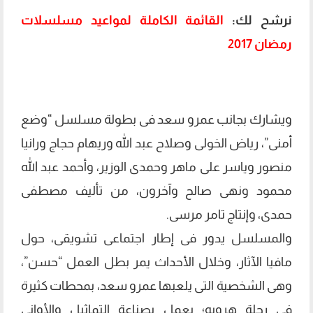
نرشح لك:
القائمة الكاملة لمواعيد مسلسلات
رمضان 2017
ويشارك بجانب عمرو سعد فى بطولة مسلسل “وضع
أمنى”، رياض الخولى وصلاح عبد الله وريهام حجاج ورانيا
منصور وياسر على ماهر وحمدى الوزير، وأحمد عبد الله
محمود ونهى صالح وآخرون، من تأليف مصطفى
حمدى، وإنتاج تامر مرسى.
والمسلسل يدور فى إطار اجتماعى تشويقى، حول
مافيا الآثار، وخلال الأحداث يمر بطل العمل “حسن”،
وهى الشخصية التى يلعبها عمرو سعد، بمحطات كثيرة
فى رحلة هروبه؛ يعمل بصناعة التماثيل والأوانى