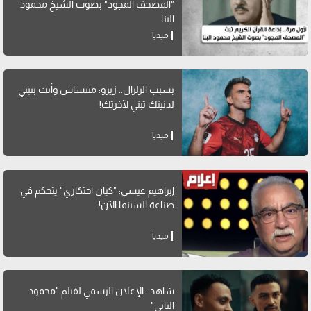
"المصحف المجود" بصوت الشيخ محمود
البنا
ميديا
بسبب الزلزال.. زيزو: متنساش وأنت بتبني
لدنيتك تبني لآخرتك!
ميديا
إبراهيم عيسى: "كيان احتكاري" يتحكم في
صناعة السينما الآن!
ميديا
شاهد.. الإعلان الرسمي لفيلم "محمود
التاني"