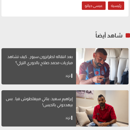
رئيسية
عيسى حياتو
شاهد أيضاً
بعد انتقاله لطرابزون سبور.. كيف تشاهد
مباريات محمد صلاح بالدوري التركي؟
ترند
إبراهيم سعيد: بناتي مبيغلطوش فيا.. بس
بيهددوني بالحبس!
ترند