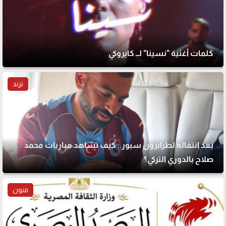
كلمات أغنية "نسينا" لــ كايروكي
ترند
بعد انتقاله لطرابزون سبور.. كيف تشاهد مباريات محمد
صلاح بالدوري التركي؟
فنون