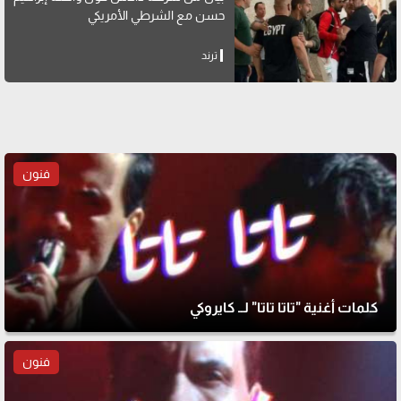
حسن مع الشرطي الأمريكي
ترند
فنون
كلمات أغنية "تاتا تاتا" لــ كايروكي
فنون