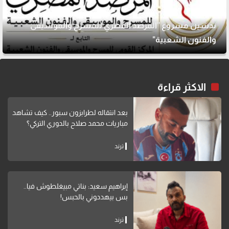
تدشين مشروع "المرصد المصري للمسرح والموسيقى
والفنون الشعبية"
الاكثر قراءة
بعد انتقاله لطرابزون سبور.. كيف تشاهد
مباريات محمد صلاح بالدوري التركي؟
ترند
إبراهيم سعيد: بناتي مبيغلطوش فيا..
بس بيهددوني بالحبس!
ترند