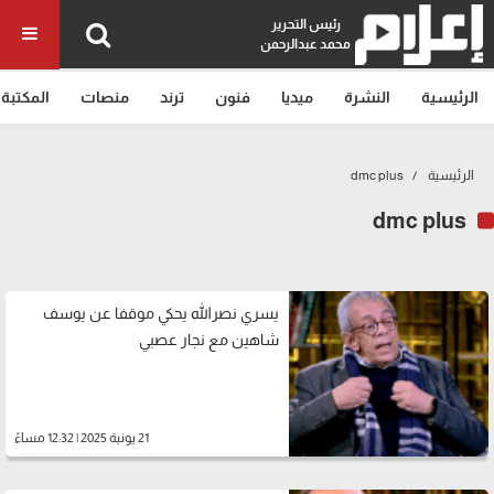
رئيس التحرير
محمد عبدالرحمن
الرئيسية
النشرة
ميديا
فنون
ترند
منصات
المكتبة
الرئيسية
dmc plus
dmc plus
يسري نصرالله يحكي موقفا عن يوسف
شاهين مع نجار عصبي
21 يونية 2025 | 12:32 مساءً