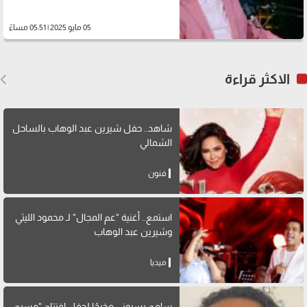
05 مايو 2025 | 05:51 مساءً
الاكثر قراءة
شاهد.. حفل شيرين عبد الوهاب بالساحل
الشمالي
فنون
استمع.. أغنية "عم المجال" لـ محمود الليثي
وشيرين عبد الوهاب
ميديا
سامح بسيوني مخرجًا لحفل افتتاح "مسرح