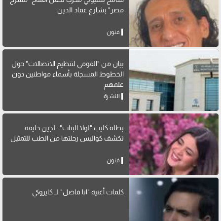
مصر" بشارع عماد الدين
فنون
بيان من "القومي لتنظيم الاتصالات" حول
الخطوط المسجلة بأسماء مواطنين دون
علمهم
النشرة
بطلة كليب "لولا البنات".. لجين خليفة
تكشف كواليس رحلتها من الطب للتمثيل
فنون
كلمات أغنية "انا فاضل" لــ كايروكي