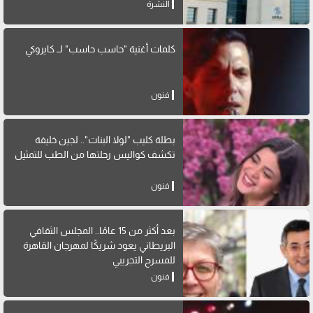
النشرة
كلمات أغنية "حاسب حاسب" لــ كايروكي
فنون
بطلة كليب "لولا البنات".. لجين خليفة
تكشف كواليس رحلتها من الطب للتمثيل
فنون
بعد أكثر من 15 عامًا.. المجلس الثقافي
البريطاني يعود شريكًا لمهرجان القاهرة
للمسرح التجريبي
فنون