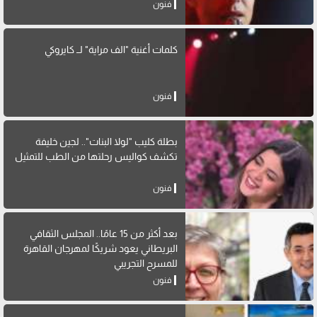
فنون
كلمات أغنية "الف مراية" لــ كايروكي
فنون
بطلة كليب "لولا البنات".. لجين خليفة
تكشف كواليس رحلتها من الطب للتمثيل
فنون
بعد أكثر من 15 عامًا.. المجلس الثقافي
البريطاني يعود شريكًا لمهرجان القاهرة
للمسرح التجريبي
فنون