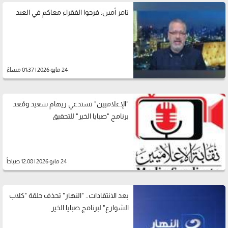
تامر أمين: فرحوا الفقراء معاكم في العيد
24 مايو 2026 | 01:37 مساءً
"الإعلاميين" تستدعي ريهام سعيد ومُعد
برنامج "صبايا الخير" للتحقيق
24 مايو 2026 | 12:08 صباحاً
بعد الانتقادات.. "النهار" تحذف حلقة "كلاب
الشوارع" لبرنامج صبايا الخير