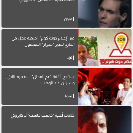
فنون
عبر "إعلام دوت كوم".. فرصة عمل في
الخارج لمدير "سيزلر" المفصول
ترند
استمع.. أغنية "عم المجال" لـ محمود الليثي
وشيرين عبد الوهاب
ميديا
كلمات أغنية "حاسب حاسب" لــ كايروكي