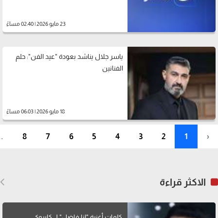
23 مايو 2026 | 02:40 مساءً
ياسر جلال يناشد بعودة "عيد الفن": حلم
الفنانين
18 مايو 2026 | 06:03 مساءً
..
8
7
6
5
4
3
2
1
‹
الاكثر قراءة
كلمات أغنية "انا فاضل" لــ كايروكي