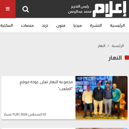
رئيس التحرير
محمد عبدالرحمن
الرئيسية
النشرة
ميديا
فنون
ترند
منصات
المكتبة
الرئيسية
النهار
النهار
مجموعة النهار تعلن عودة موقع
"الملعب"
03 اغسطس 2026 | 11:26 مساءً