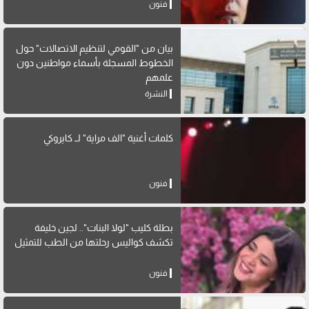
فنون
بيان من "القومي لتنظيم الاتصالات" حول
الخطوط المسجلة بأسماء مواطنين دون
علمهم
النشرة
كلمات أغنية "الف مراية" لــ كايروكي
فنون
بطلة كليب "لولا البنات".. لجين خليفة
تكشف كواليس رحلتها من الطب للتمثيل
فنون