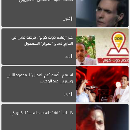
فنون
عبر "إعلام دوت كوم".. فرصة عمل في
الخارج لمدير "سيزلر" المفصول
ترند
استمع.. أغنية "عم المجال" لـ محمود الليثي
وشيرين عبد الوهاب
ميديا
كلمات أغنية "حاسب حاسب" لــ كايروكي