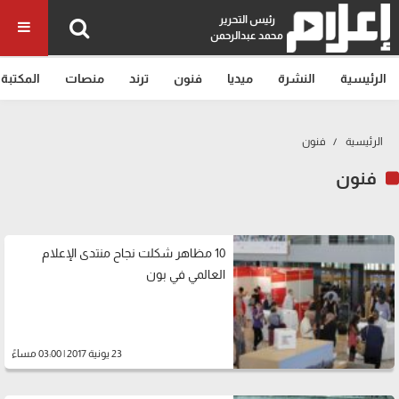
رئيس التحرير
محمد عبدالرحمن
الرئيسية
النشرة
ميديا
فنون
ترند
منصات
المكتبة
الرئيسية
فنون
فنون
10 مظاهر شكلت نجاح منتدى الإعلام
العالمي في بون
23 يونية 2017 | 03:00 مساءً