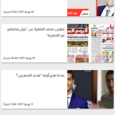
14 يونية 2017 | 11:56 مساءً
عناوين صحف القاهرة عن "تيران وصنافير
غير المصرية"
14 يونية 2017 | 08:48 مساءً
عندما هزم أوفه "هديد المصريين"!
13 يونية 2017 | 11:04 صباحاً