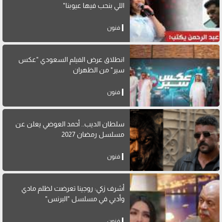
اللي بنحب فيها عيوبنا"
فنون
انطلاق عرض الفيلم السعودي "عكس
سير" من الظهران
فنون
سلطان الديب.. أحمد العوضي يعلن عن
مسلسل رمضان 2027
فنون
أشرف زكي: روجينا تعرضت لظلم مادي
وأدبي في مسلسل "البرنس"
فنون