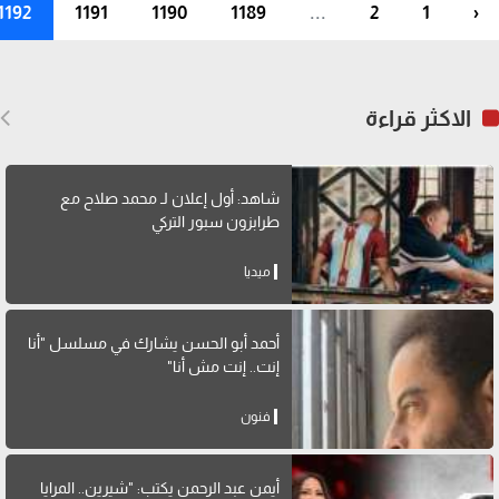
1192
1191
1190
1189
...
2
1
‹
الاكثر قراءة
شاهد: أول إعلان لـ محمد صلاح مع
طرابزون سبور التركي
ميديا
أحمد أبو الحسن يشارك في مسلسل "أنا
إنت.. إنت مش أنا"
فنون
أيمن عبد الرحمن يكتب: "شيرين.. المرايا