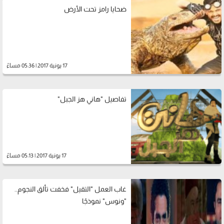
ضحايا رامز تحت الأرض
17 يونية 2017 | 05:36 مساءً
تفاصيل "هاني هز الجبل"
17 يونية 2017 | 05:13 مساءً
غاب العمل "التقيل" فخفت تألق النجوم..
"ونوس" نموذجًا