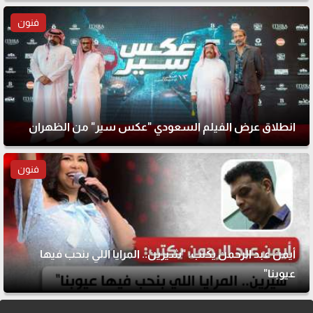
فنون
انطلاق عرض الفيلم السعودي "عكس سير" من الظهران
فنون
أيمن عبد الرحمن يكتب: "شيرين.. المرايا اللي بنحب فيها
عيوبنا"