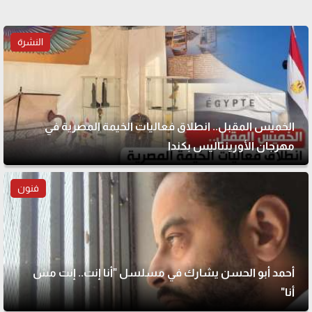
النشرة
الخميس المقبل.. انطلاق فعاليات الخيمة المصرية في
مهرجان الأورينتاليس بكندا
فنون
أحمد أبو الحسن يشارك في مسلسل "أنا إنت.. إنت مش
أنا"