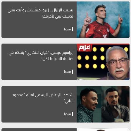
بسبب الزلزال.. زيزو: متنساش وأنت بتبني
لدنيتك تبني لآخرتك!
ميديا
إبراهيم عيسى: "كيان احتكاري" يتحكم في
صناعة السينما الآن!
ميديا
شاهد.. الإعلان الرسمي لفيلم "محمود
التاني"
ميديا