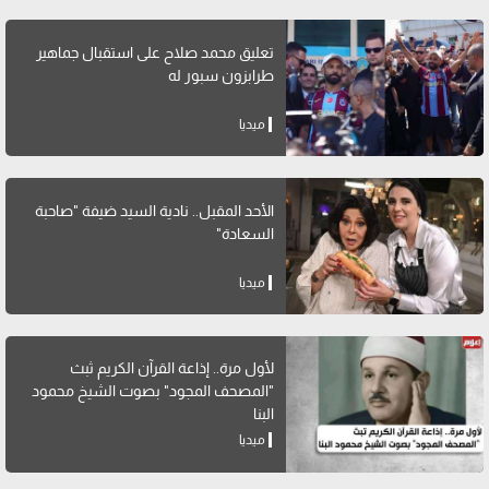
تعليق محمد صلاح على استقبال جماهير
طرابزون سبور له
ميديا
الأحد المقبل.. نادية السيد ضيفة "صاحبة
السعادة"
ميديا
لأول مرة.. إذاعة القرآن الكريم ثبث
"المصحف المجود" بصوت الشيخ محمود
البنا
ميديا