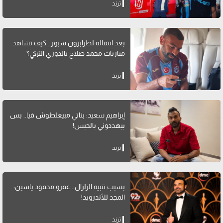
ترند
بعد انتقاله لطرابزون سبور.. كيف تشاهد
مباريات محمد صلاح بالدوري التركي؟
ترند
إبراهيم سعيد: بناتي مبيغلطوش فيا.. بس
بيهددوني بالحبس!
ترند
بسبب تنبيه الزلزال.. عمرو محمود ياسين:
المجد للأندرويد!
ترند