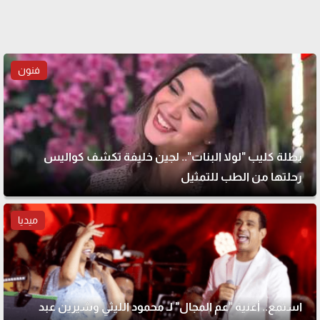
فنون
بطلة كليب "لولا البنات".. لجين خليفة تكشف كواليس
رحلتها من الطب للتمثيل
ميديا
استمع.. أغنية "عم المجال" لـ محمود الليثي وشيرين عبد