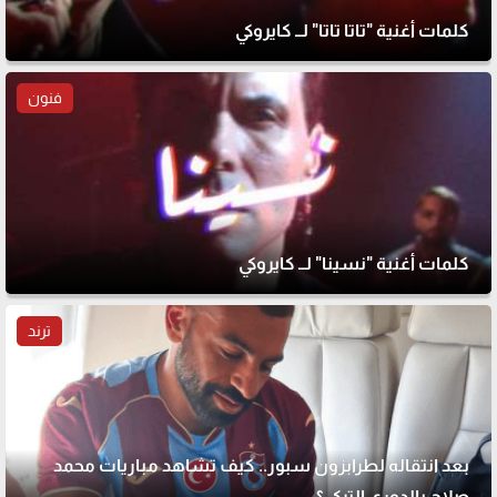
كلمات أغنية "تاتا تاتا" لــ كايروكي
فنون
كلمات أغنية "نسينا" لــ كايروكي
ترند
بعد انتقاله لطرابزون سبور.. كيف تشاهد مباريات محمد
صلاح بالدوري التركي؟