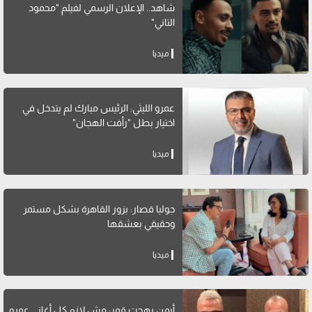
شاهد.. الإعلان الرسمي لفيلم "محمود
التاني"
ميديا
عمرو الليثي: الرئيس مبارك لم يتدخل في
اختيار بطل "رأفت الهجان"
ميديا
جوليا قصار: بزور القاهرة بشكل مستمر
وحقيقي بعشقها
ميديا
أيمن بهجت قمر: مش لازم كل أغاني عمرو