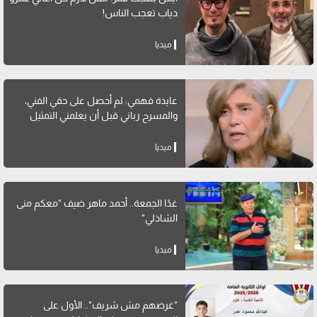
دياب تعجب الناس!
ميديا
عايدة فهمي: لم أحصل على حقي الفني،
والمسرح رباني قبل أن يعلمني التمثيل
ميديا
غدًا الجمعة.. أحمد ماهر ضيف "معكم منى
الشاذلي"
ميديا
"غرضهم مش شريف".. الأول على