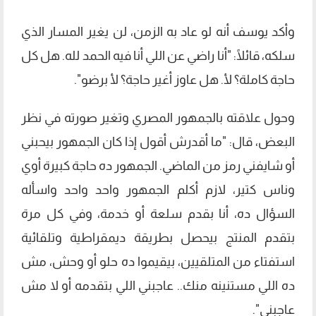
وأكد يوسف أنه لو عاد به الزمن، لن يغير المسار الذي
سلكه، قائلًا: "أنا راضي عن اللي أنا فيه الحمد لله. هل كل
حاجة كاملة؟ لأ. هل عاوز أغير حاجة؟ لأ برضو".
وحول علاقته بالجمهور المصري وتغير صورته في نظر
البعض، قال: "ما أقدرش أقول إذا كان الجمهور بيحبني
أو شايفني رمز من الماضي. الجمهور ده حاجة كبيرة أوي
وناس كتير، لازم أكلم الجمهور واحد واحد واسأله
السؤال ده، أنا بقدم سلعة أو خدمة، وفي كل مرة
بتقدم المنتج بيحصل بطريقة ديمقراطية وتلقائية
استفتاء من المتلقيين، بيقيموا ده حلو أو وحش، مش
ده اللي مستنينه منك.. عاجبني اللي بتقدمه أو لا مش
عاجبني".