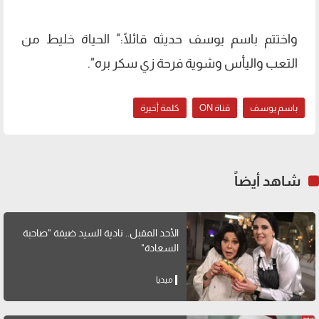
واختتم باسم يوسف حديثه قائلًا:" الحياة خليط من
التعب واليأس وشوية فرحة زي سكر بره".
باسم يوسف
قناة ON
كلمة أخيرة
شاهد أيضاً
الأحد المقبل.. نادية السيد ضيفة "صاحبة
السعادة"
ميديا