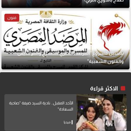
فنون
تدشين مشروع "المرصد المصري للمسرح والموسيقى
والفنون الشعبية"
الاكثر قراءة
الأحد المقبل.. نادية السيد ضيفة "صاحبة
السعادة"
ميديا