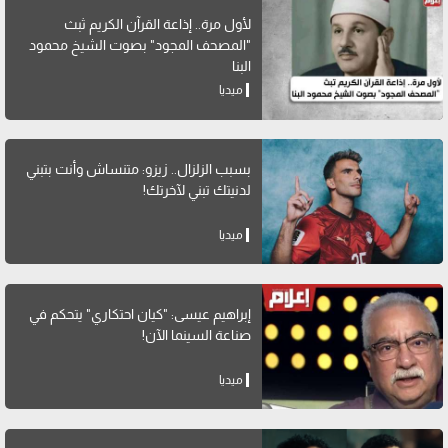
لأول مرة.. إذاعة القرآن الكريم ثبث
"المصحف المجود" بصوت الشيخ محمود
البنا
ميديا
بسبب الزلزال.. زيزو: متنساش وأنت بتبني
لدنيتك تبني لآخرتك!
ميديا
إبراهيم عيسى: "كيان احتكاري" يتحكم في
صناعة السينما الآن!
ميديا