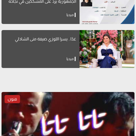
الجمهورية يرد على المشككين في نجاحه
ميديا
غدًا.. يسرا اللوزي ضيفة منى الشاذلي
ميديا
فنون