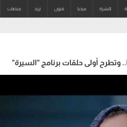
ة
النشرة
ميديا
فنون
ترند
منصات
. وتطرح أولى حلقات برنامج "السيرة"