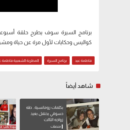
برنامج السيرة سوف يطرح حلقة أسبوعيا
كواليس وحكايات لأول مرة عن حياة ومشوا
فاطمة عيد
برنامج السيرة
المطربة الشعبية فاطمة ع
شاهد أيضاً
بكلمات رومانسية.. طه
دسوقي يحتفل بعيد
زواجه الثالث
منصات