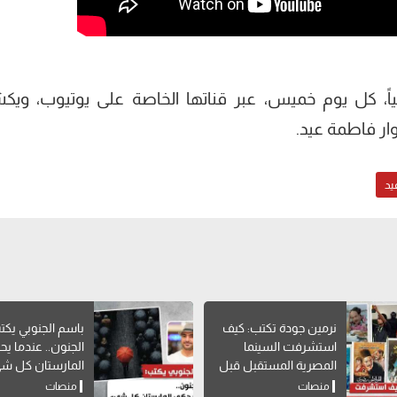
ً، كل يوم خميس، عبر قناتها الخاصة على يوتيوب، وي
ر فاطمة عيد.
يد
نرمين جودة تكتب: كيف
باسم الجنوبي يكت
استشرفت السينما
الجنون.. عندما يح
المصرية المستقبل قبل
المارستان كل ش
وقوعه؟
منصات
منصات