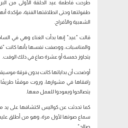
طرحت فاطمة عيد الحلقة الأولى من البرن
طفولتها وحتى انطلاقتها الفنية، مؤكدة أن
الشعبية والأفراح.
قالت "عيد" إنها بدأت الغناء وهي في السا
والمناسبات، ووصفت نفسها بأنها كانت "فرخ
يتجاوز خمسة أو عشرة صاغ في ذلك الوقت.
أوضحت أن بداياتها كانت بدون فرقة موسيقية،
رافقاها في مشوارها، وروت موقفًا طريفًا 
يتصالحوا ويعودوا للعمل معها.
كما تحدثت عن كواليس اكتشافها على يد م
سماع صوتها لأول مرة، وهو من أطلق عليها
صالح".