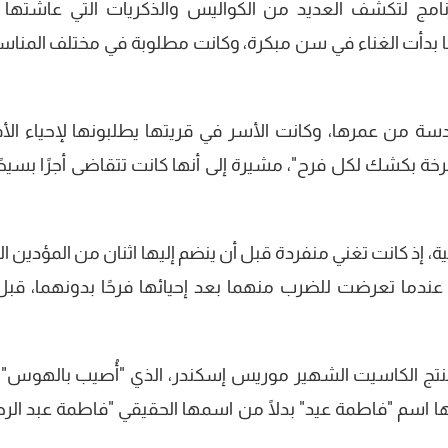
امج لتكشف العديد من الكواليس والذكريات التي عاشتها 
ها بدأت الغناء في سن مبكرة، وكانت مطلوبة في مختلف المناس
دسة من عمرها، وكانت الأسر في قريتها يطلبونها لإحياء الأف
ة بكشك لكل فرح"، مشيرة إلى أنها كانت تتقاضى أجرًا بسيطًا
 إذ كانت تغني منفردة قبل أن ينضم إليها اثنان من المؤدين ال
عندما تعرضت للضرب منهما بعد إحيائها فرحًا بدونهما، قبل
نتج الكاسيت الشهير موريس إسكندر، الذي "أُصيب بالهوس" 
 اسم "فاطمة عيد" بدلًا من اسمها الحقيقي "فاطمة عبد الر