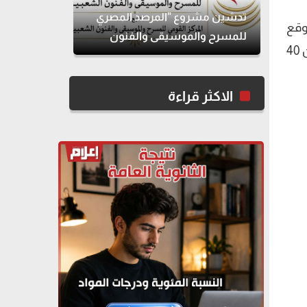
تدشين مشروع "المرصد المصري
وقع
للمسرح والموسيقى والفنون
الفيديوهات "يوتيوب"، من إنتاج ريتشارد الحاج، والذي تسرد من خلاله محطات مشوارها الفني الممتد لأكثر من 40
الشعبية"
الاكثر قراءة