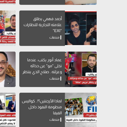
أحمد فهمي يطلق
علامته التجارية للنظارات
"EXI"
منصات
عماد أنور يكتب: عندما
تخلى "مو" عن حذائه
وعزلته.. صلاح الذي ينتظر
عريس "مكة"
منصات
لماذا الأرجنتين؟!.. كواليس
منظومة النفوذ داخل
الفيفا
منصات