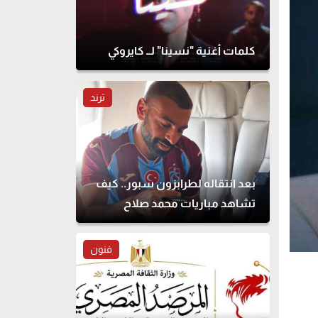
كلمات أغنية "نسينا" لــ كايروكي
ترند
بعد انتقاله لطرابزون سبور.. كيف
تشاهد مباريات محمد صلاح
بالدوري التركي؟
فنون