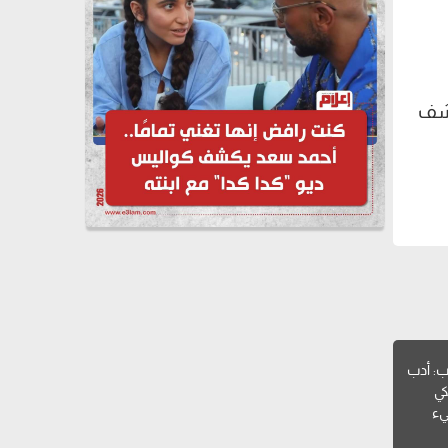
كشف
ب: أدب
كي
يء