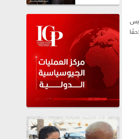
ريس
قًا