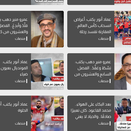
عماد أنور يكتب: أعراض
عمرو منير دهب ي
انسحاب كأس العالم..
قلِّدْ وأبدِعْ.. الف
المقارنة تفسد رحلة
والعشرون من كت
التعافي
"افعل ولا تفعل 
منصات
منصات
نفسه"
عمرو منير دهب يكتب:
عماد أنور يكتب:
بَسِّطْ وعَقِّدْ.. الفصل
المونديال بعيون 
السابع والعشرون من
ضياء
كتاب "افعل ولا تفعل
منصات
منصات
الشيء نفسه"
بعد البكاء على الهواء..
عماد أنور يكتب: أي
محمد القاعود: كان تعبيرًا
الحلوة
صادقًا.. والحياد لا يعني
التخلي عن إنسانيتنا
منصات
منصات