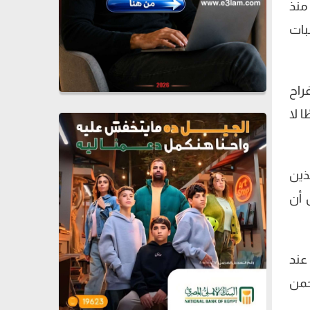
منذ
بات
راح
 لا
ذين
 أن
عند
حمن