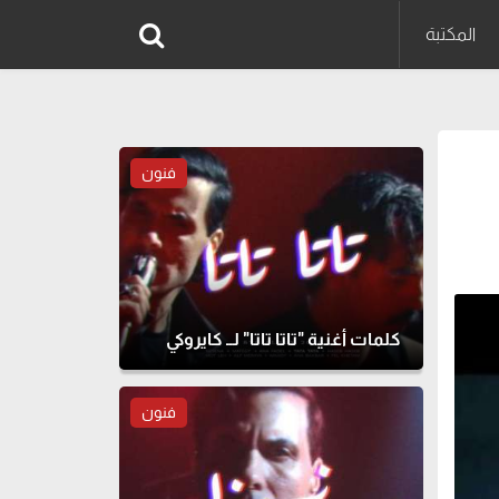
المكتبة
فنون
كلمات أغنية "تاتا تاتا" لــ كايروكي
فنون