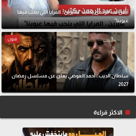
أيمن عبد الرحمن يكتب: "شيرين.. المرايا اللي بنحب فيها
عيوبنا"
فنون
سلطان الديب.. أحمد العوضي يعلن عن مسلسل رمضان
2027
الاكثر قراءة