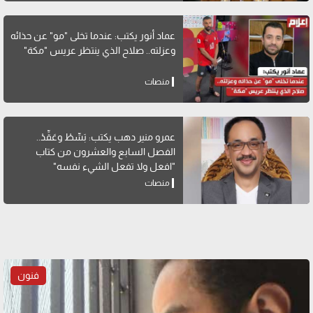
عماد أنور يكتب: عندما تخلى "مو" عن حذائه
وعزلته.. صلاح الذي ينتظر عريس "مكة"
منصات
عمرو منير دهب يكتب: بَسِّطْ وعَقِّدْ..
الفصل السابع والعشرون من كتاب
"افعل ولا تفعل الشيء نفسه"
منصات
فنون