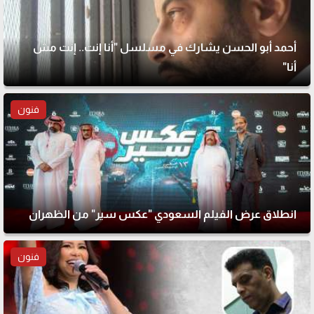
أحمد أبو الحسن يشارك في مسلسل "أنا إنت.. إنت مش
أنا"
فنون
انطلاق عرض الفيلم السعودي "عكس سير" من الظهران
فنون