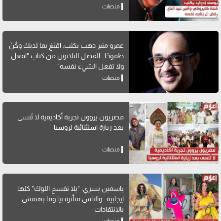
منصات
عمرو منير دهب يكتب: اقنَعْ بما لديك وكُنْ
طموحًا.. الفصل الثلاثون من كتاب "افعل
ولا تفعل الشيء نفسه"
منصات
مصريون يروون تجربة أكاديمية لا تُنسى
بعد زيارة استثنائية لروسيا
منصات
ياسمين يسري: "يلا نفسح اللوك" كلها
إيجابية.. والناس متأثرة بيا وما بهتمش
بالانتقادات
منصات