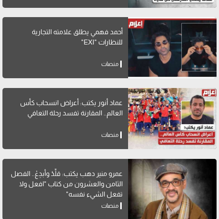
أحمد فهمي يطلق علامته التجارية
للنظارات "EXI"
منصات
عماد أنور يكتب: أعراض انسحاب كأس
العالم.. المقارنة تفسد رحلة التعافي
منصات
عمرو منير دهب يكتب: قلِّدْ وأبدِعْ.. الفصل
الثامن والعشرون من كتاب "افعل ولا
تفعل الشيء نفسه"
منصات