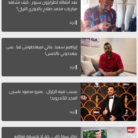
بعد انتقاله لطرابزون سبور.. كيف تشاهد
مباريات محمد صلاح بالدوري التركي؟
ترند
إبراهيم سعيد: بناتي مبيغلطوش فيا.. بس
بيهددوني بالحبس!
ترند
بسبب تنبيه الزلزال.. عمرو محمود ياسين:
المجد للأندرويد!
ترند
زواج سما رامي.. حق لا تحسمه مواقع