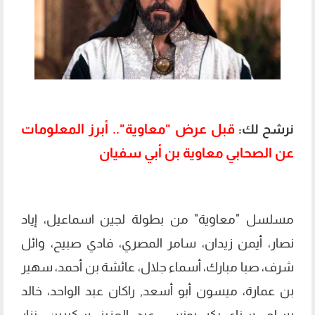
قبل عرض "معاوية".. أبرز المعلومات
نرشح لك:
عن الصحابي معاوية بن أبي سفيان
مسلسل "معاوية" من بطولة لجين اسماعيل، إياد
نصار، أيمن زيدان، سامر المصري، فادي صبيح، وائل
شرف، صبا مبارك، أسماء جلال، عائشة بن أحمد، سهير
بن عمارة، ميسون أبو أسعد, راكان عبد الواحد، خالد
يسلم، سناء بكر يونس، عبد العزيز سكيرين، نزار