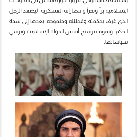
وتكليفه بكتابة الوحي، مروراً بدوره الفاعل في الفتوحات
الإسلامية براً وبحراً وانتصاراته العسكرية، ليصعد الرجل
الذي عُرف بحكمته وفطنته وطموحه. بعدها إلى سدة
الحكم، ويقوم بترسيخ أسس الدولة الإسلامية ويرسي
سياساتها.