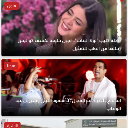
فنون
بطلة كليب "لولا البنات".. لجين خليفة تكشف كواليس
رحلتها من الطب للتمثيل
ميديا
استمع.. أغنية "عم المجال" لـ محمود الليثي وشيرين عبد
الوهاب
النشرة