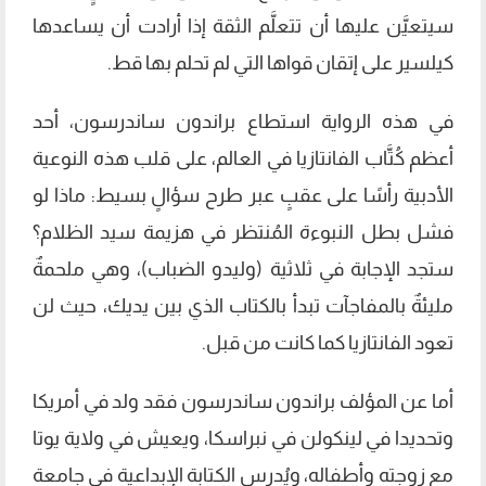
سيتعيَّن عليها أن تتعلَّم الثقة إذا أرادت أن يساعدها
كيلسير على إتقان قواها التي لم تحلم بها قط.
في هذه الرواية استطاع براندون ساندرسون، أحد
أعظم كُتَّاب الفانتازيا في العالم، على قلب هذه النوعية
الأدبية رأسًا على عقبٍ عبر طرح سؤالٍ بسيط: ماذا لو
فشل بطل النبوءة المُنتظر في هزيمة سيد الظلام؟
ستجد الإجابة في ثلاثية (وليدو الضباب)، وهي ملحمةٌ
مليئةٌ بالمفاجآت تبدأ بالكتاب الذي بين يديك، حيث لن
تعود الفانتازيا كما كانت من قبل.
أما عن المؤلف براندون ساندرسون فقد ولد في أمريكا
وتحديدا في لينكولن في نبراسكا، ويعيش في ولاية يوتا
مع زوجته وأطفاله، ويُدرس الكتابة الإبداعية في جامعة