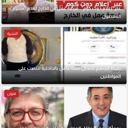
عبر "إعلام دوت كوم".. فرصة عمل في الخارج لمدير "سيزلر"
المفصول
النشرة
ضبط المتهم بانتحال صفة عامل بالداخلية للنصب على
المواطنين
فنون