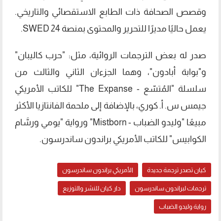
وقصص الصحافة ذات الطابع الاستقصائي والتاريخي.
يعمل حاليًا مديرًا للتحرير والمحتوى بمنصة SWED 24.
صدر له بعض الترجمات الروائية، مثل: "حرب كاليبان"
و"بوابة أبادون"، وهما الجزءان الثاني والثالث من
سلسلة "المُتسّع - The Expanse" للكاتب الأمريكي
جيمس س. أ. كوري، بالإضافة إلى ملحمة الفانتازيا الأكثر
مبيعًا "وليدو الضباب - Mistborn" ورواية "يومي ورسَّام
الكوابيس" للكاتب الأمريكي براندون ساندرسون.
كيان تصدر ترجمة جديدة
الأمريكي براندون ساندرسون
ترجمات لبراندون ساندرسون
دار كيان للنشر والتوزيع
رواية وليدو الضباب