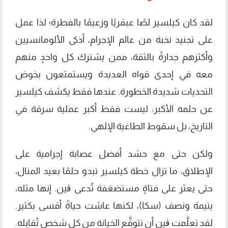
لقد كان كيلسير لصًا عبقريًا وزعيمًا بالفطرة؛ لذا عمل
على تجنيد نخبة من عالم الإجرام، أذكى الألومانسيين
وأكثرهم جدارةً بالثقة، ممن يشترك كل واحدٍ منهم
معه في إحدى قواه العديدة ويستمتعون بخوض
التحديات شديدة الخطورة. عندها فقط يكشف كيلسير
عن حلمه الأكبر: ليست فقط أكبر عملية سرقة في
التاريخ، بل سقوط الطاغية الإلهي.
ولكن حتى مع حشد أفضل عصابة إجرامية على
الإطلاق، ما تزال خطة كيلسير تبدو حلمًا بعيد المنال،
حتى يعثر على فتاةٍ مستضعَفة تُدعى ڨين. إنها مثله،
يتيمة ونصف (سكا)، لكنها عاشت حياةً أقسى بكثير.
لقد تعلَّمت ڨين أن تتوقَّع الخيانة من كل شخصٍ تُقابله.