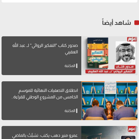
شاهد أيضاً
صدور كتاب "التفكير الروائي" لــ عبد الله
العقيبي
المكتبة
انطلاق التصفيات النهائية للموسم
الخامس من المشروع الوطني للقراءة..
المكتبة
عمرو منير دهب يكتب: تشبَّثْ بالماضي