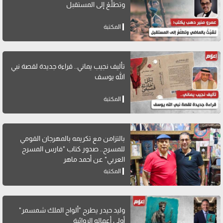
وتطلَّعْ إلى المستقبل
المكتبة
تأليف نجيب يماني.. قراءة جديدة لقصة نبي
الله يوسف
المكتبة
بالتزامن مع تكريمه بالمهرجان القومي
للمسرح.. صدور كتاب "فارس المسرح
العربي" عن أحمد ماهر
المكتبة
وليد حيدر يطرح "ألواح الملك شمسمر"
أولى أعماله الروائية