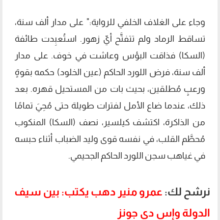
وجاء على الغلاف الخلفي للرواية:" على مدار ألف سنة،
تساقط الرماد ولم تتفتَّح أيّ زهور. استُعبِدت طائفة
(السكا) فذاقت البؤس وعاشت في خوف. على مدار
ألف سنة، فرض اللورد الحاكم (عين الخلود) حكمه بقوةٍ
ورعبٍ مُطلقين، بحيث بات من المستحيل قهره. بعد
ذلك، عندما ضاع الأمل لفترات طويلة حتى مُحِيَ تمامًا
من الذاكرة، اكتشف كيلسير، نصف (السكا) المنكوب
مُحطَّم القلب، في نفسه قوى وليد الضباب أثناء حبسه
في غياهب سجن اللورد الحاكم الجحيمي.
نرشح لك:
عمرو منير دهب يكتب: بين سيف
الدولة وإس دي جونز