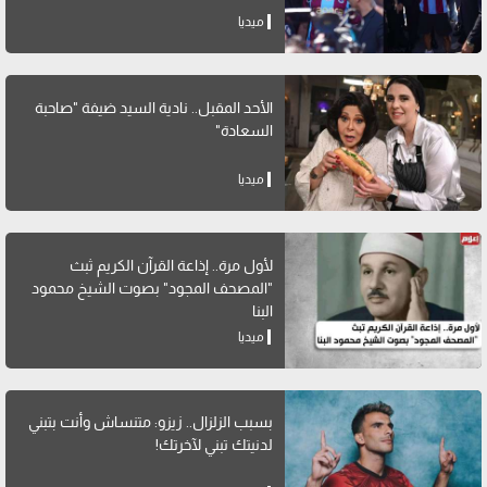
ميديا
الأحد المقبل.. نادية السيد ضيفة "صاحبة
السعادة"
ميديا
لأول مرة.. إذاعة القرآن الكريم ثبث
"المصحف المجود" بصوت الشيخ محمود
البنا
ميديا
بسبب الزلزال.. زيزو: متنساش وأنت بتبني
لدنيتك تبني لآخرتك!