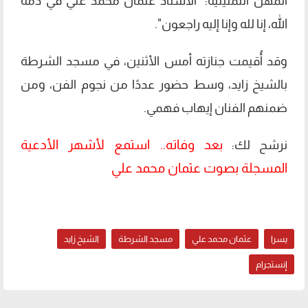
المهن التمثيلية: "الأستاذ عثمان محمد علي في ذمة
الله، إنا لله وإنا إليه راجعون".
وقد أُقيمت جنازته أمس الأثنين، في مسجد الشرطة
بالشيخ زايد، وسط حضور عددًا من نجوم الفن، ومن
ضمنهم الفنان إيهاب فهمي.
بعد وفاته.. استمع لأشهر الأدعية
نرشح لك:
المسجلة بصوت عثمان محمد علي
يسرا
عثمان محمد علي
مسجد الشرطة
الشيخ زايد
إنستجرام