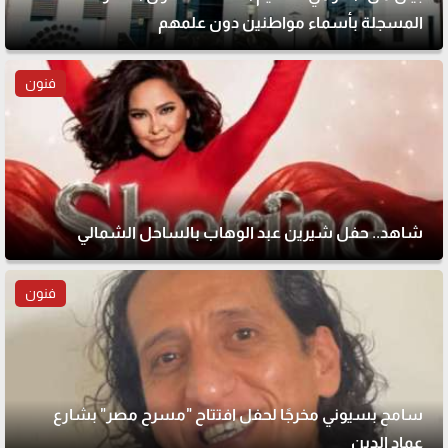
المسجلة بأسماء مواطنين دون علمهم
فنون
شاهد.. حفل شيرين عبد الوهاب بالساحل الشمالي
فنون
سامح بسيوني مخرجًا لحفل افتتاح "مسرح مصر" بشارع
عماد الدين