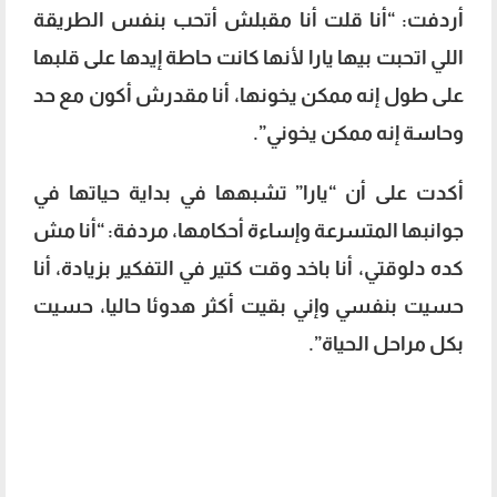
أردفت: “أنا قلت أنا مقبلش أتحب بنفس الطريقة
اللي اتحبت بيها يارا لأنها كانت حاطة إيدها على قلبها
على طول إنه ممكن يخونها، أنا مقدرش أكون مع حد
وحاسة إنه ممكن يخوني”.
أكدت على أن “يارا” تشبهها في بداية حياتها في
جوانبها المتسرعة وإساءة أحكامها، مردفة: “أنا مش
كده دلوقتي، أنا باخد وقت كتير في التفكير بزيادة، أنا
حسيت بنفسي وإني بقيت أكثر هدوئا حاليا، حسيت
بكل مراحل الحياة”.