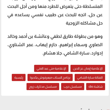
المتسلطة حتى يتعرض للطرد منها ومن أجل البحث
عن حل، اتجه للبحث عن طبيب نفسي يساعده في
حل مشاكله الزوجية
وهو من بطولة طارق لطفي وعائشة بن أحمد وخالد
الصاوي وسماء إبراهيم، حازم إيهاب، عمر الشناوي،
إدوارد، سارة الشامي، جلا هشام.
الإعلامية إيمان عز الدين
الإعلامية منى عبد الغني
الفنانة سارة الشامي
برنامج الستات ميعرفوش يكدبوا
رئيسية
شاشة cbc
مسلسل حرب
مسلسل مذكرات زوج