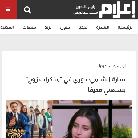
رئيس التحرير
محمد عبدالرحمن
الرئيسية
النشرة
ميديا
فنون
ترند
منصات
المكتبة
الرئيسية
ميديا
سارة الشامي: دوري في "مذكرات زوج"
يشبهني قديمًا