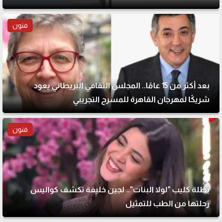
فنون
بعد أكثر من 15 عامًا.. المجلس الثقافي البريطاني يعود
شريكًا لمهرجان القاهرة للمسرح التجريبي
فنون
بطلة كليب "لولا البنات".. لجين خليفة تكشف كواليس
رحلتها من الطب للتمثيل