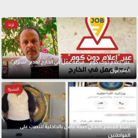
ترند
عبر "إعلام دوت كوم".. فرصة عمل في الخارج لمدير "سيزلر"
المفصول
النشرة
ضبط المتهم بانتحال صفة عامل بالداخلية للنصب على
المواطنين