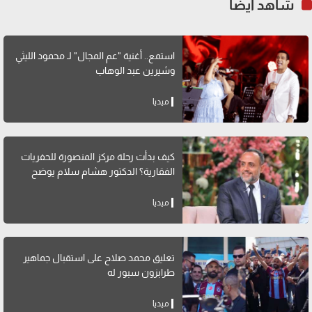
شاهد أيضاً
استمع.. أغنية "عم المجال" لـ محمود الليثي
وشيرين عبد الوهاب
ميديا
كيف بدأت رحلة مركز المنصورة للحفريات
الفقارية؟ الدكتور هشام سلام يوضح
ميديا
تعليق محمد صلاح على استقبال جماهير
طرابزون سبور له
ميديا