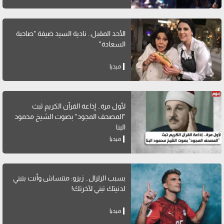
الأحد المقبل.. نادية السيد ضيفة "صاحبة
السعادة"
ميديا
لأول مرة.. إذاعة القرآن الكريم ثبث
"المصحف المجود" بصوت الشيخ محمود
البنا
ميديا
بسبب الزلزال.. زيزو: متنساش وأنت بتبني
لدنيتك تبني لآخرتك!
ميديا