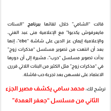
قالت “الشامي” خلال لقائها
ببرنامج
“الستات
مايعرفوش يكدبوا” مع الإعلامية منى عبد الغني،
والإعلامية إيمان عز الدين على شاشة “cbc”، إنها
بعد أن انتهت من تصوير مسلسل “مذكرات زوج”
بدأت تصوير مسلسل “حرب”، مشيرة إلى أن دورها
في “مذكرات زوج” مثل الكثير من البنات اللاتي قررن
الاعتماد على نفسهن بعد تجربة حب فاشلة.
محمد سامي يكشف مصير الجزء
نرشح لك:
الثاني من مسلسل “جعفر العمدة”