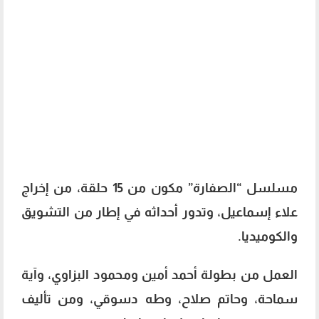
مسلسل “الصفارة” مكون من 15 حلقة، من إخراج
علاء إسماعيل، وتدور أحداثه في إطار من التشويق
والكوميديا.
العمل من بطولة أحمد أمين ومحمود البزاوي، وآية
سماحة، وحاتم صلاح، وطه دسوقي، ومن تأليف