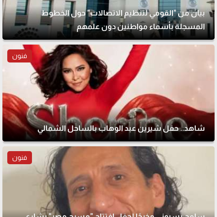
بيان من "القومي لتنظيم الاتصالات" حول الخطوط
المسجلة بأسماء مواطنين دون علمهم
فنون
شاهد.. حفل شيرين عبد الوهاب بالساحل الشمالي
فنون
سامح بسيوني مخرجًا لحفل افتتاح "مسرح مصر" بشارع