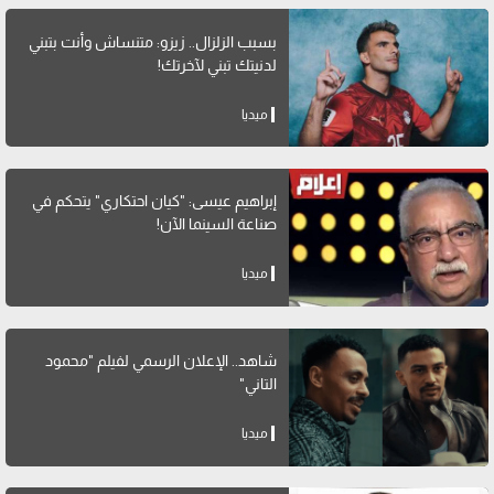
بسبب الزلزال.. زيزو: متنساش وأنت بتبني
لدنيتك تبني لآخرتك!
ميديا
إبراهيم عيسى: "كيان احتكاري" يتحكم في
صناعة السينما الآن!
ميديا
شاهد.. الإعلان الرسمي لفيلم "محمود
التاني"
ميديا