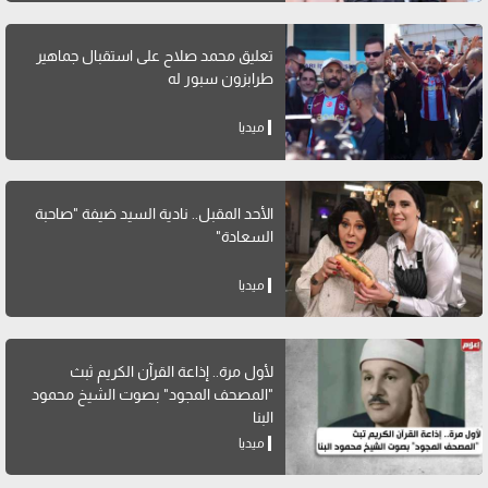
تعليق محمد صلاح على استقبال جماهير
طرابزون سبور له
ميديا
الأحد المقبل.. نادية السيد ضيفة "صاحبة
السعادة"
ميديا
لأول مرة.. إذاعة القرآن الكريم ثبث
"المصحف المجود" بصوت الشيخ محمود
البنا
ميديا