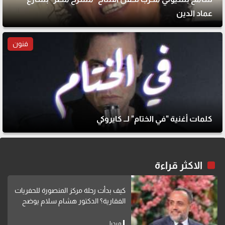
عماد الدين
فنون
كلمات أغنية "في الختام" لــ كايروكي
الاكثر قراءة
كيف بدأت رحلة مركز المنصورة للحفريات
الفقارية؟ الدكتور هشام سلام يوضح
ميديا