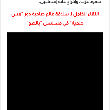
محمود عزت، وإخراج علاء إسماعيل.
اللقاء الكامل لـ سلافة غانم صاحبة دور “مس
حلمية” في مسلسل “بالطو”